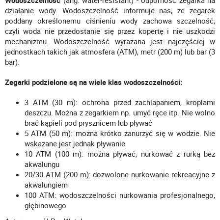
Wodoszczelność
(ang. water-resistant) - odporność zegarka na
działanie wody. Wodoszczelność informuje nas, że zegarek
poddany określonemu ciśnieniu wody zachowa szczelność,
czyli woda nie przedostanie się przez kopertę i nie uszkodzi
mechanizmu. Wodoszczelność wyrażana jest najczęściej w
jednostkach takich jak atmosfera (ATM), metr (200 m) lub bar (3
bar).
Zegarki podzielone są na wiele klas wodoszczelności:
3 ATM (30 m): ochrona przed zachlapaniem, kroplami
deszczu. Można z zegarkiem np. umyć ręce itp. Nie wolno
brać kąpieli pod prysznicem lub pływać
5 ATM (50 m): można krótko zanurzyć się w wodzie. Nie
wskazane jest jednak pływanie
10 ATM (100 m): można pływać, nurkować z rurką bez
akwalungu
20/30 ATM (200 m): dozwolone nurkowanie rekreacyjne z
akwalungiem
100 ATM: wodoszczelności nurkowania profesjonalnego,
głębinowego