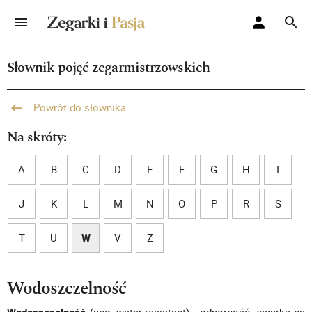
Słownik pojęć zegarmistrzowskich
Powrót do słownika
Na skróty:
A
B
C
D
E
F
G
H
I
J
K
L
M
N
O
P
R
S
T
U
W
V
Z
Wodoszczelność