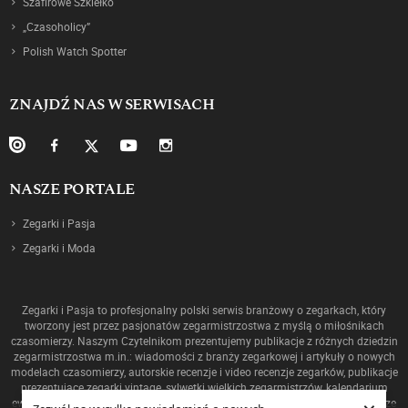
Szafirowe Szkiełko
„Czasoholicy”
Polish Watch Spotter
ZNAJDŹ NAS W SERWISACH
NASZE PORTALE
Zegarki i Pasja
Zegarki i Moda
Zegarki i Pasja to profesjonalny polski serwis branżowy o zegarkach, który
tworzony jest przez pasjonatów zegarmistrzostwa z myślą o miłośnikach
czasomierzy. Naszym Czytelnikom prezentujemy publikacje z różnych dziedzin
zegarmistrzostwa m.in.: wiadomości z branży zegarkowej i artykuły o nowych
modelach czasomierzy, autorskie recenzje i video recenzje zegarków, publikacje
prezentujące zegarki vintage, sylwetki wielkich zegarmistrzów, kalendarium
ewolucji mechanizmów oraz historię zegarmistrzostwa, a także ciekawostki ze