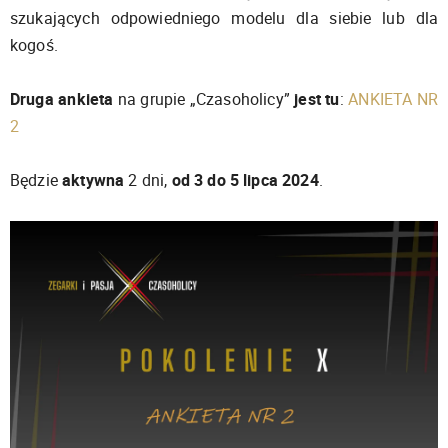
szukających odpowiedniego modelu dla siebie lub dla
kogoś.
Druga ankieta
na grupie „Czasoholicy”
jest tu
:
ANKIETA NR
2
Będzie
aktywna
2 dni,
od 3 do 5 lipca 2024
.