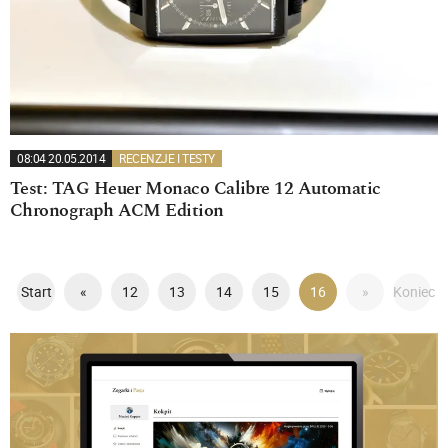
08:04 20.05.2014
RECENZJE I TESTY
Test: TAG Heuer Monaco Calibre 12 Automatic
Chronograph ACM Edition
Start
«
12
13
14
15
16
»
Koniec