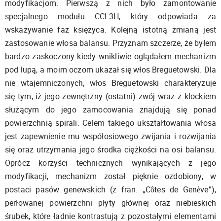
modyfikacjom. Pierwszą z nich było zamontowanie
specjalnego modułu CCL3H, który odpowiada za
wskazywanie faz księżyca. Kolejną istotną zmianą jest
zastosowanie włosa balansu. Przyznam szczerze, że byłem
bardzo zaskoczony kiedy wnikliwie oglądałem mechanizm
pod lupą, a moim oczom ukazał się włos Breguetowski. Dla
nie wtajemniczonych, włos Breguetowski charakteryzuje
się tym, iż jego zewnętrzny (ostatni) zwój wraz z klockiem
służącym do jego zamocowania znajdują się ponad
powierzchnią spirali. Celem takiego ukształtowania włosa
jest zapewnienie mu współosiowego zwijania i rozwijania
się oraz utrzymania jego środka ciężkości na osi balansu.
Oprócz korzyści technicznych wynikających z jego
modyfikacji, mechanizm został pięknie ozdobiony, w
postaci pasów genewskich (z fran. „Côtes de Genève”),
perłowanej powierzchni płyty głównej oraz niebieskich
śrubek, które ładnie kontrastują z pozostałymi elementami