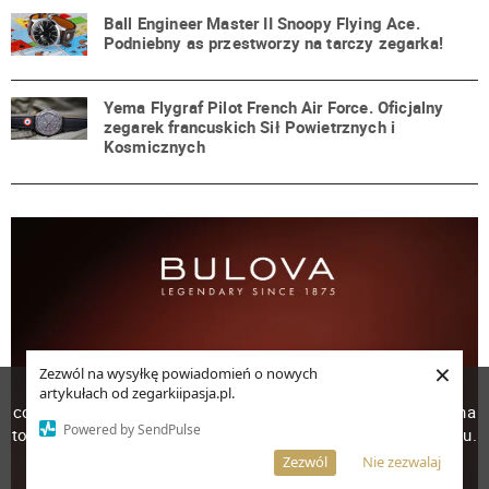
Ball Engineer Master II Snoopy Flying Ace.
Podniebny as przestworzy na tarczy zegarka!
Yema Flygraf Pilot French Air Force. Oficjalny
zegarek francuskich Sił Powietrznych i
Kosmicznych
×
Zezwól na wysyłkę powiadomień o nowych
W celu poprawienia jakości usług korzystamy z plików
artykułach od zegarkiipasja.pl.
cookies. Pozostanie na stronie oznacza, iż wyrażasz zgodę na
Powered by SendPulse
to, że pliki cookies będą przechowywane w Twoim urządzeniu.
Więcej informacji
AKCEPTUJĘ
Zezwól
Nie zezwalaj