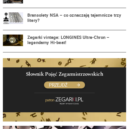
Bransolety NSA – co oznaczają tajemnicze trzy
litery?
Zegarki vintage: LONGINES Ultra-Chron –
legendarny Hi-beat!
Słownik Pojęć Zegarmistrzowskich
PRZEJDŹ
patron