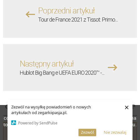
Poprzedni artykuł
Tour de France 2021 z Tissot: Primo...
Następny artykuł
Hublot Big Bang e UEFA EURO 2020™ -...
×
OSTATNIO AKTYWNI W SPOŁECZNOŚCI ZIP
Zezwól na wysyłkę powiadomień o nowych
W celu poprawienia jakości usług korzystamy z plików
artykułach od zegarkiipasja.pl.
cookies. Pozostanie na stronie oznacza, iż wyrażasz zgodę na
Powered by SendPulse
to, że pliki cookies będą przechowywane w Twoim urządzeniu.
Mateusz Pycia
Więcej informacji
AKCEPTUJĘ
Zezwól
Nie zezwalaj
Z nami od: