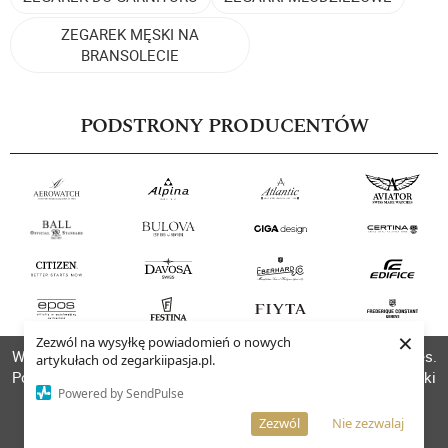
ZEGAREK MĘSKI NA
BRANSOLECIE
PODSTRONY PRODUCENTÓW
×
Zezwól na wysyłkę powiadomień o nowych
W celu poprawienia jakości usług korzystamy z plików cookies.
artykułach od zegarkiipasja.pl.
Pozostanie na stronie oznacza, iż wyrażasz zgodę na to, że pliki
Powered by SendPulse
cookies będą przechowywane w Twoim urządzeniu.
Więcej informacji
AKCEPTUJĘ
Zezwól
Nie zezwalaj