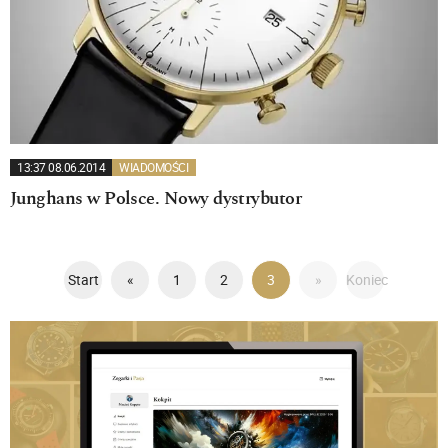
13:37 08.06.2014
WIADOMOŚCI
Junghans w Polsce. Nowy dystrybutor
Start
«
1
2
3
»
Koniec