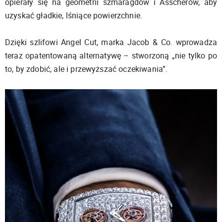
opierały się na geometrii szmaragdów i Asscherów, aby
uzyskać gładkie, lśniące powierzchnie.
Dzięki szlifowi Angel Cut, marka Jacob & Co. wprowadza
teraz opatentowaną alternatywę – stworzoną „nie tylko po
to, by zdobić, ale i przewyższać oczekiwania”.