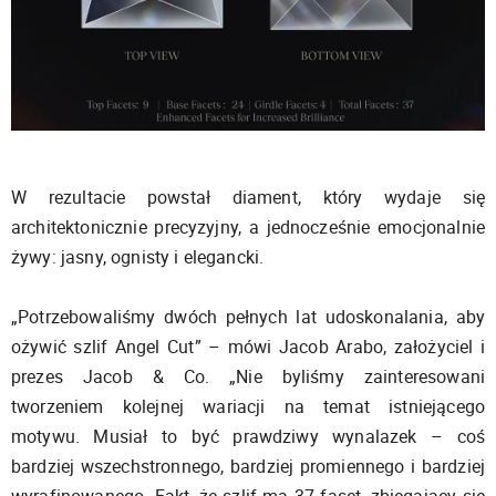
W rezultacie powstał diament, który wydaje się
architektonicznie precyzyjny, a jednocześnie emocjonalnie
żywy: jasny, ognisty i elegancki.
„Potrzebowaliśmy dwóch pełnych lat udoskonalania, aby
ożywić szlif Angel Cut” – mówi Jacob Arabo, założyciel i
prezes Jacob & Co. „Nie byliśmy zainteresowani
tworzeniem kolejnej wariacji na temat istniejącego
motywu. Musiał to być prawdziwy wynalazek – coś
bardziej wszechstronnego, bardziej promiennego i bardziej
wyrafinowanego. Fakt, że szlif ma 37 faset, zbiegający się