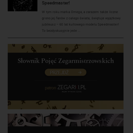
Speedmaster!
W tym roku marka Omega, a zarazem także liczne
grono jej fanów z całego świata, świętuje wyjątkowy
jubileusz – 60 lat kultowego modelu Speedmaster!
To bezdyskusyjnie jede ...
Słownik Pojęć Zegarmistrzowskich
PRZEJDŹ
patron