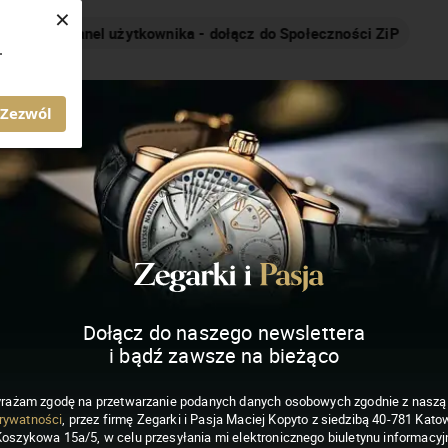
×
Nakręcamy pozytywnie... cały czas!
.
MAGAZYN ZEGARKI I PASJA
Zezwól
Dołącz do naszego newslettera
i bądź zawsze na bieżąco
rażam zgodę na przetwarzanie podanych danych osobowych zgodnie z nasz
rywatności
, przez firmę Zegarki i Pasja Maciej Kopyto z siedzibą 40-781 Katow
Koszykowa 15a/5, w celu przesyłania mi elektronicznego biuletynu informacyj