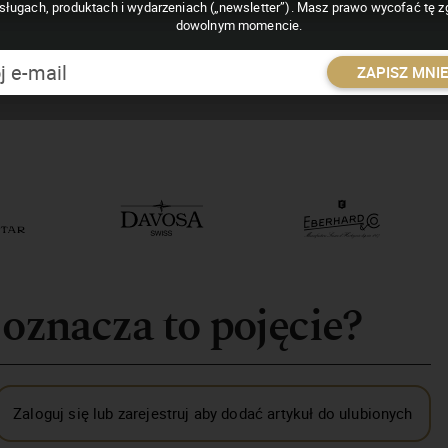
sługach, produktach i wydarzeniach („newsletter”). Masz prawo wycofać tę 
dowolnym momencie.
ZAPISZ MNI
 oznacza to pojęcie?
Zaloguj się lub zarejestruj aby dodać artykuł do ulubionych