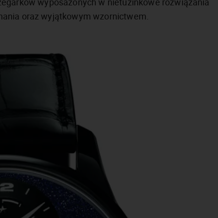
 zegarków wyposażonych w nietuzinkowe rozwiązania
onania oraz wyjątkowym wzornictwem.