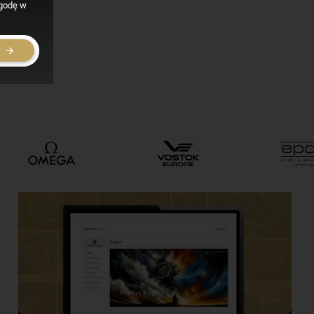
zgodę w
E