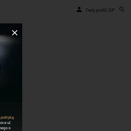
Twój profil ZiP
ą
polityką
ice ul.
nego o