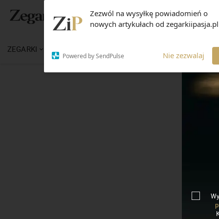
Zezwól na wysyłkę powiadomień o
nowych artykułach od zegarkiipasja.pl
ZEGARKI
WIADOMOŚCI
WIEDZA
MARKI
Nie zezwalaj
Powered by SendPulse
Wy
p