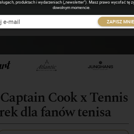
sługach, produktach i wydarzeniach („newsletter”). Masz prawo wycofać tę 
dowolnym momencie.
ZAPISZ MNI
 Captain Cook x Tennis
rek dla fanów tenisa