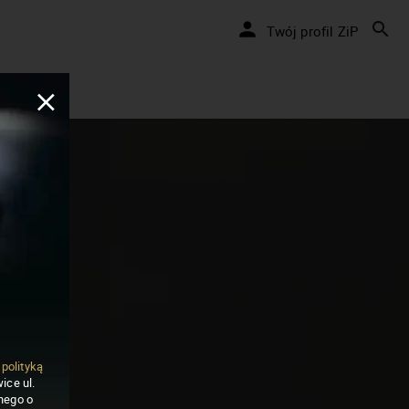
Twój profil ZiP
ą
polityką
ice ul.
nego o