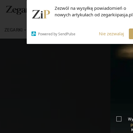
Zezwól na wysyłkę powiadomień o
nowych artykułach od zegarkiipasja.pl
ZEGARKI
WIADOMOŚCI
WIEDZA
MARKI
Nie zezwalaj
Powered by SendPulse
Wy
p