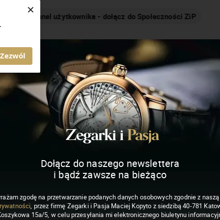
×
Nakręcamy pozytywnie... cały czas!
.
MAGAZYN ZEGARKI I PASJA
Zezwól
Dołącz do naszego newslettera
i bądź zawsze na bieżąco
rażam zgodę na przetwarzanie podanych danych osobowych zgodnie z nasz
rywatności
, przez firmę Zegarki i Pasja Maciej Kopyto z siedzibą 40-781 Katow
Koszykowa 15a/5, w celu przesyłania mi elektronicznego biuletynu informacyj