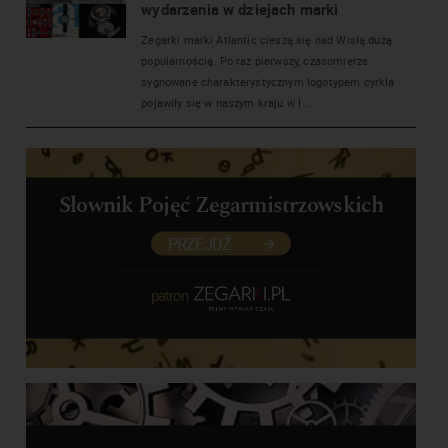
wydarzenia w dziejach marki
Zegarki marki Atlantic cieszą się nad Wisłą dużą
popularnością. Po raz pierwszy, czasomierze
sygnowane charakterystycznym logotypem cyrkla
pojawiły się w naszym kraju w I ...
Słownik Pojęć Zegarmistrzowskich
PRZEJDŹ
patron