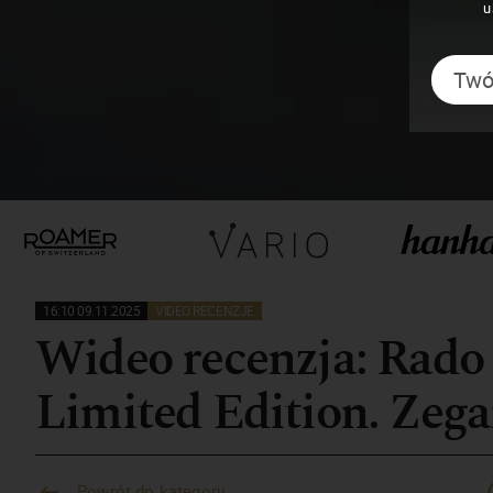
u
16:10 09.11.2025
VIDEO RECENZJE
Wideo recenzja: Rado
Limited Edition. Zega
Powrót do kategorii