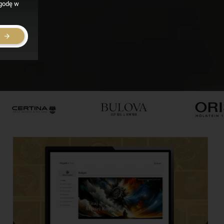
zgodę w
E