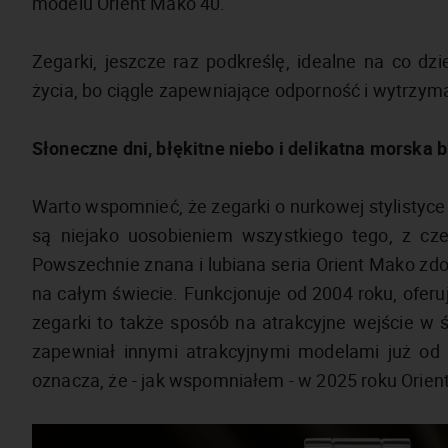
modelu Orient Mako 40.
Zegarki, jeszcze raz podkreślę, idealne na co dzi
życia, bo ciągle zapewniające odporność i wytrz
Słoneczne dni, błękitne niebo i delikatna morska 
Warto wspomnieć, że zegarki o nurkowej stylistyce 
są niejako uosobieniem wszystkiego tego, z cz
Powszechnie znana i lubiana seria Orient Mako zdo
na całym świecie. Funkcjonuje od 2004 roku, oferu
zegarki to także sposób na atrakcyjne wejście w 
zapewniał innymi atrakcyjnymi modelami już od p
oznacza, że - jak wspomniałem - w 2025 roku Orient 