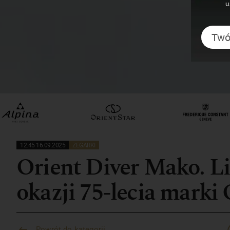
u
12:45 16.09.2025
ZEGARKI
Orient Diver Mako. L
okazji 75-lecia marki 
Powrót do kategorii