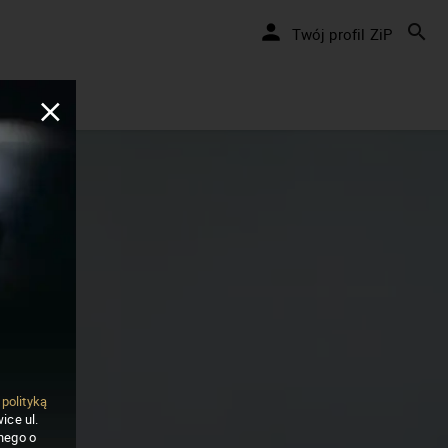
Twój profil ZiP
ą
polityką
ice ul.
nego o