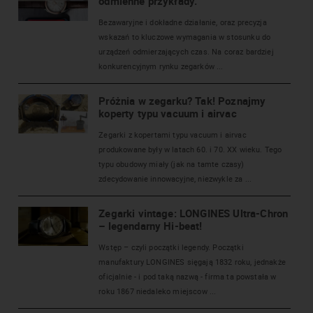
odmienne przykłady.
Bezawaryjne i dokładne działanie, oraz precyzja
wskazań to kluczowe wymagania w stosunku do
urządzeń odmierzających czas. Na coraz bardziej
konkurencyjnym rynku zegarków ...
Próżnia w zegarku? Tak! Poznajmy
koperty typu vacuum i airvac
Zegarki z kopertami typu vacuum i airvac
produkowane były w latach 60. i 70. XX wieku. Tego
typu obudowy miały (jak na tamte czasy)
zdecydowanie innowacyjne, niezwykle za ...
Zegarki vintage: LONGINES Ultra-Chron
– legendarny Hi-beat!
Wstęp – czyli początki legendy. Początki
manufaktury LONGINES sięgają 1832 roku, jednakże
oficjalnie - i pod taką nazwą - firma ta powstała w
roku 1867 niedaleko miejscow ...