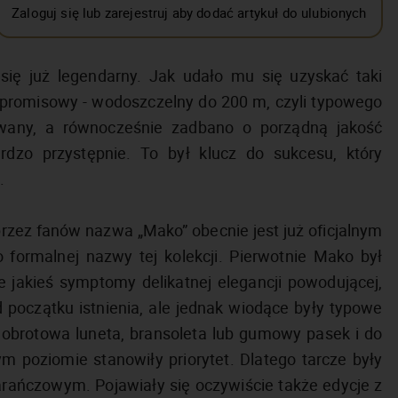
Zaloguj się lub zarejestruj aby dodać artykuł do ulubionych
się już legendarny. Jak udało mu się uzyskać taki
mpromisowy - wodoszczelny do 200 m, czyli typowego
ktowany, a równocześnie zadbano o porządną jakość
rdzo przystępnie. To był klucz do sukcesu, który
e.
rzez fanów nazwa „Mako” obecnie jest już oficjalnym
 formalnej nazwy tej kolekcji. Pierwotnie Mako był
jakieś symptomy delikatnej elegancji powodującej,
 początku istnienia, ale jednak wiodące były typowe
, obrotowa luneta, bransoleta lub gumowy pasek i do
 poziomie stanowiły priorytet. Dlatego tarcze były
ańczowym. Pojawiały się oczywiście także edycje z