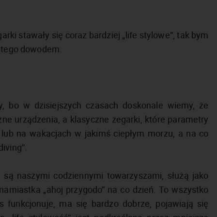
rki stawały się coraz bardziej „life stylowe”, tak bym
są tego dowodem.
y, bo w dzisiejszych czasach doskonale wiemy, że
zne urządzenia, a klasyczne zegarki, które parametry
lub na wakacjach w jakimś ciepłym morzu, a na co
diving”.
re są naszymi codziennymi towarzyszami, służą jako
ka namiastka „ahoj przygodo” na co dzień. To wszystko
s funkcjonuje, ma się bardzo dobrze, pojawiają się