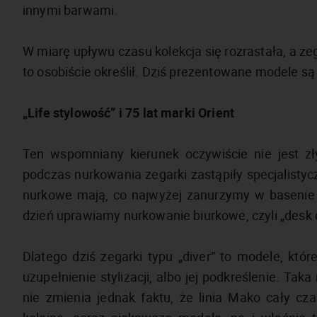
innymi barwami.
W miarę upływu czasu kolekcja się rozrastała, a zega
to osobiście określił. Dziś prezentowane modele 
„Life stylowość” i 75 lat marki Orient
Ten wspomniany kierunek oczywiście nie jest zł
podczas nurkowania zegarki zastąpiły specjalistyc
nurkowe mają, co najwyżej zanurzymy w basenie 
dzień uprawiamy nurkowanie biurkowe, czyli „desk 
Dlatego dziś zegarki typu „diver” to modele, któ
uzupełnienie stylizacji, albo jej podkreślenie. Ta
nie zmienia jednak faktu, że linia Mako cały cza