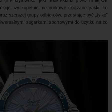
a „life stylowość” jest podkreślana przez mniejsze
nkcje czy zupełnie nie nurkowe skórzane paski. To
oraz szerszej grupy odbiorców, przestając być „tylko”
niwersalnymi zegarkami sportowymi do użytku na co