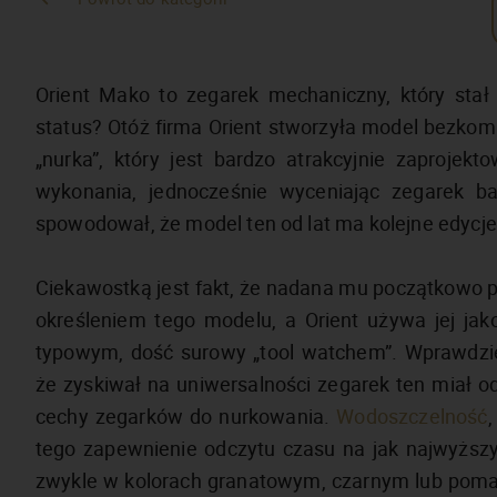
Orient Mako to zegarek mechaniczny, który stał 
status? Otóż firma Orient stworzyła model bezko
„nurka”, który jest bardzo atrakcyjnie zaproje
wykonania, jednocześnie wyceniając zegarek ba
spowodował, że model ten od lat ma kolejne edycj
Ciekawostką jest fakt, że nadana mu początkowo p
określeniem tego modelu, a Orient używa jej jako
typowym, dość surowy „tool watchem”. Wprawdzie 
że zyskiwał na uniwersalności zegarek ten miał od
cechy zegarków do nurkowania.
Wodoszczelność
tego zapewnienie odczytu czasu na jak najwyższym
zwykle w kolorach granatowym, czarnym lub pomar