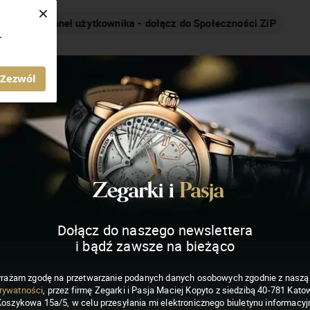
×
Nakręcamy pozytywnie... cały czas!
.
MAGAZYN ZEGARKI I PASJA
Zezwól
Dołącz do naszego newslettera
i bądź zawsze na bieżąco
rażam zgodę na przetwarzanie podanych danych osobowych zgodnie z nasz
rywatności
, przez firmę Zegarki i Pasja Maciej Kopyto z siedzibą 40-781 Katow
Koszykowa 15a/5, w celu przesyłania mi elektronicznego biuletynu informacyj