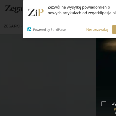
Zezwól na wysyłkę powiadomień o
nowych artykułach od zegarkiipasja.pl
ZEGARKI
WIADOMOŚCI
WIEDZA
MARKI
Nie zezwalaj
Powered by SendPulse
Wy
p