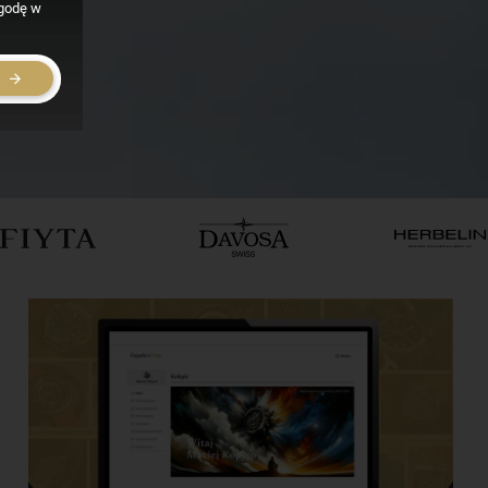
zgodę w
E