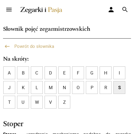
Słownik pojęć zegarmistrzowskich
Powrót do słownika
Na skróty:
A
B
C
D
E
F
G
H
I
J
K
L
M
N
O
P
R
S
T
U
W
V
Z
Stoper