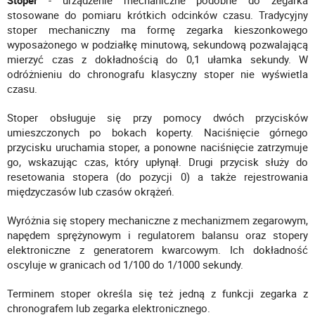
Stoper
- urządzenie mechaniczne podobne do zegarka
stosowane do pomiaru krótkich odcinków czasu. Tradycyjny
stoper mechaniczny ma formę zegarka kieszonkowego
wyposażonego w podziałkę minutową, sekundową pozwalającą
mierzyć czas z dokładnością do 0,1 ułamka sekundy. W
odróżnieniu do chronografu klasyczny stoper nie wyświetla
czasu.
Stoper obsługuje się przy pomocy dwóch przycisków
umieszczonych po bokach koperty. Naciśnięcie górnego
przycisku uruchamia stoper, a ponowne naciśnięcie zatrzymuje
go, wskazując czas, który upłynął. Drugi przycisk służy do
resetowania stopera (do pozycji 0) a także rejestrowania
międzyczasów lub czasów okrążeń.
Wyróżnia się stopery mechaniczne z mechanizmem zegarowym,
napędem sprężynowym i regulatorem balansu oraz stopery
elektroniczne z generatorem kwarcowym. Ich dokładność
oscyluje w granicach od 1/100 do 1/1000 sekundy.
Terminem stoper określa się też jedną z funkcji zegarka z
chronografem lub zegarka elektronicznego.