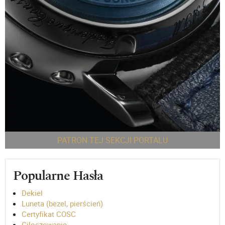
PATRON TEJ SEKCJI PORTALU
Popularne Hasła
Dekiel
Luneta (bezel, pierścień)
Certyfikat COSC
Giloszowanie