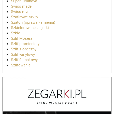
SuperLuminova
Swiss made
Swiss mvt
Szafirowe szkło
Szaton (oprawa kamienia)
Szkieletowane zegarki
Szkło
Szlif Mosera
Szlif promienisty
Szlif słoneczny
Szlif winylowy
Szlif ślimakowy
Szlifowanie