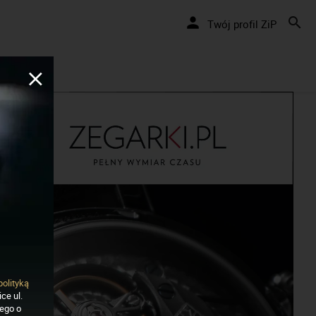
Twój profil ZiP
polityką
ce ul.
nego o