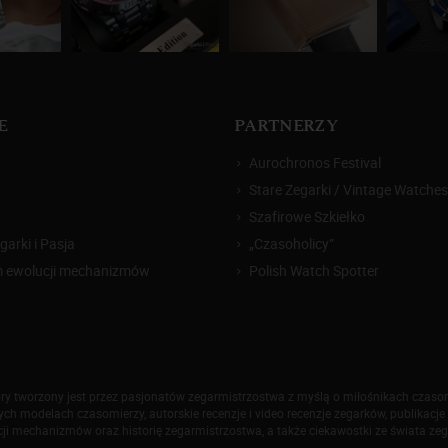
E
PARTNERZY
Aurochronos Festival
Stare Zegarki / Vintage Watches
Szafirowe Szkiełko
arki i Pasja
„Czasoholicy”
m ewolucji mechanizmów
Polish Watch Spotter
który tworzony jest przez pasjonatów zegarmistrzostwa z myślą o miłośnikach czas
h modelach czasomierzy, autorskie recenzje i video recenzje zegarków, publikacje 
ji mechanizmów oraz historię zegarmistrzostwa, a także ciekawostki ze świata ze