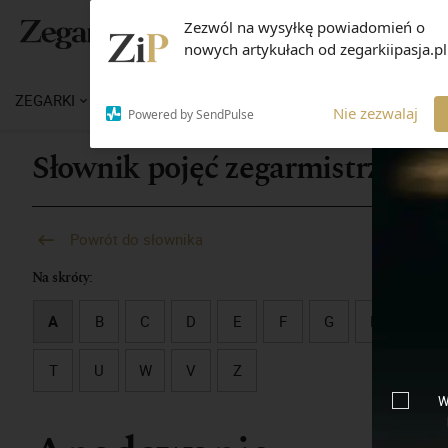
Zezwól na wysyłkę powiadomień o
nowych artykułach od zegarkiipasja.pl
ZEGARKI
WIADOMOŚCI
WIEDZA
MARKI
M
Nie zezwalaj
Powered by SendPulse
Słownik pojęć zegarmistrzowsk
Powrót do słownika
Na skróty:
A
B
C
D
E
F
G
H
I
T
U
W
V
Z
W