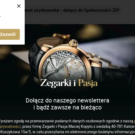
×
Panel użytkownika - dołącz do Społeczności ZiP
.
AGAZYN ZEGARKI I PASJA
Zezwól
ich
J
K
L
M
N
O
P
R
S
Dołącz do naszego newslettera
i bądź zawsze na bieżąco
yrażam zgodę na przetwarzanie podanych danych osobowych zgodnie z naszą
prywatności
, przez firmę Zegarki i Pasja Maciej Kopyto z siedzibą 40-781 Katowi
Koszykowa 15a/5, w celu przesyłania mi elektronicznego biuletynu informacyj