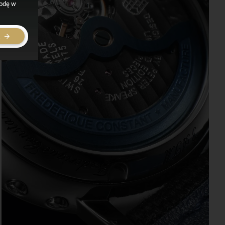
godę w
E