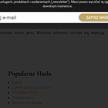
usługach, produktach i wydarzeniach („newsletter”). Masz prawo wycofać tę z
dowolnym momencie.
metali o zbliżonych właściwościach. Proces bardzo często
i kopert zegarków (
koperta
).
ZAPISZ MNI
ty są zanurzane w kolejnych kąpielach elektrolitycznych. W
warstwa tlenku glinu. Warstwa ochronna cechuje się większą
Popularne Hasła
Dekiel
Luneta (bezel, pierścień)
Certyfikat COSC
Giloszowanie
Referencja zegarka