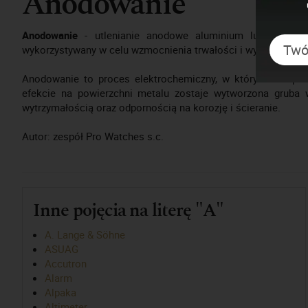
Anodowanie
Anodowanie
- utlenianie anodowe aluminium lub innych 
wykorzystywany w celu wzmocnienia trwałości i wytrzymałośc
Anodowanie to proces elektrochemiczny, w którym komponen
efekcie na powierzchni metalu zostaje wytworzona gruba 
wytrzymałością oraz odpornością na korozję i ścieranie.
Autor: zespół Pro Watches s.c.
Inne pojęcia na literę "A"
A. Lange & Söhne
ASUAG
Accutron
Alarm
Alpaka
Altimeter