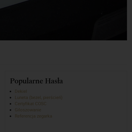
Popularne Hasła
Dekiel
Luneta (bezel, pierścień)
Certyfikat COSC
Giloszowanie
Referencja zegarka