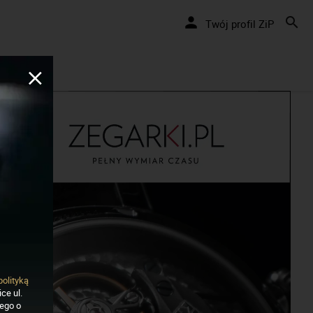
Twój profil ZiP
polityką
ce ul.
nego o