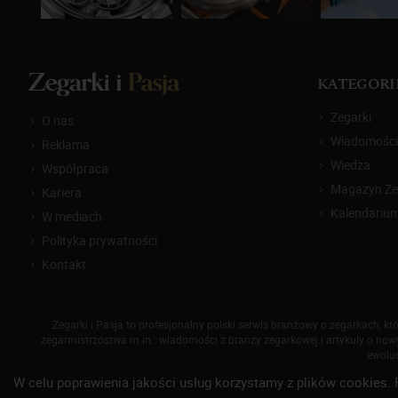
KATEGORI
Zegarki
O nas
Wiadomości
Reklama
Wiedza
Współpraca
Magazyn Zeg
Kariera
Kalendariu
W mediach
Polityka prywatności
Kontakt
Zegarki i Pasja to profesjonalny polski serwis branżowy o zegarkach, 
zegarmistrzostwa m.in.: wiadomości z branży zegarkowej i artykuły o nowyc
ewoluc
W celu poprawienia jakości usług korzystamy z plików cookies. 
© 2014-
2