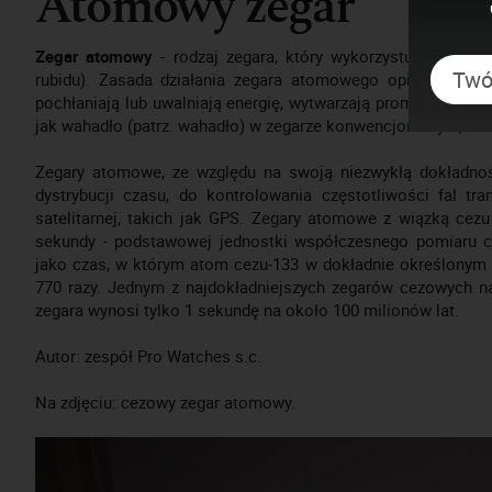
Atomowy zegar
Zegar atomowy
- rodzaj zegara, który wykorzystuje określ
rubidu). Zasada działania zegara atomowego opiera się na
pochłaniają lub uwalniają energię, wytwarzają promieniowani
jak wahadło (patrz. wahadło) w zegarze konwencjonalnym, ale 
Zegary atomowe, ze względu na swoją niezwykłą dokładno
dystrybucji czasu, do kontrolowania częstotliwości fal tr
satelitarnej, takich jak GPS. Zegary atomowe z wiązką cez
sekundy - podstawowej jednostki współczesnego pomiaru cz
jako czas, w którym atom cezu-133 w dokładnie określonym st
770 razy. Jednym z najdokładniejszych zegarów cezowych n
zegara wynosi tylko 1 sekundę na około 100 milionów lat.
Autor: zespół Pro Watches s.c.
Na zdjęciu: cezowy zegar atomowy.