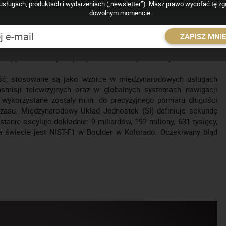
usługach, produktach i wydarzeniach („newsletter”). Masz prawo wycofać tę z
dowolnym momencie.
one częstotliwości rezonansowe atomów (najczęściej cezu lub
 właściwościach cezu. Atomy cezu-133 są identyczne i kiedy
ZAPISZ MNI
e o dokładnie tej samej częstotliwości. Drgania atomów działają
mają znacznie wyższą częstotliwość i są stabilniejsze.
ść, stosowane są jako wzorce w międzynarodowych usługach
ansmisji telewizyjnych oraz w globalnych systemach nawigacji
u wykorzystane zostały m.in. do precyzyjnego pomiaru długości
asu. Międzynarodowy Układ Jednostek (SI) definiuje sekundę
anie oscyluje dokładnie: 9 miliardów, 192 miliony, 631 tysięcy,
a świecie jest NIST-F1 w Boulder w Kolorado. Oczekiwany błąd