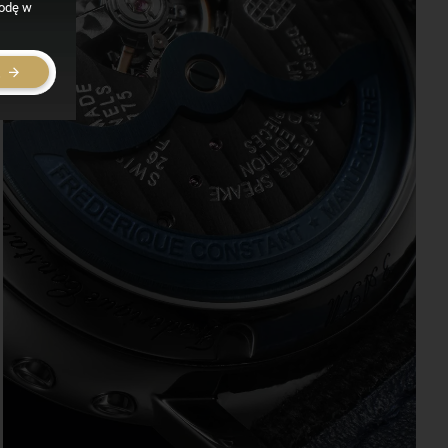
godę w
E