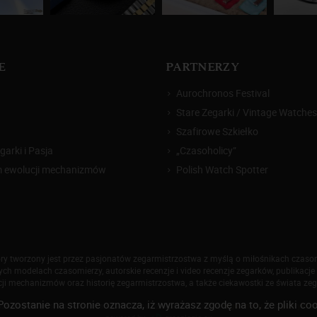
E
PARTNERZY
Aurochronos Festival
Stare Zegarki / Vintage Watches
Szafirowe Szkiełko
arki i Pasja
„Czasoholicy”
m ewolucji mechanizmów
Polish Watch Spotter
który tworzony jest przez pasjonatów zegarmistrzostwa z myślą o miłośnikach czas
h modelach czasomierzy, autorskie recenzje i video recenzje zegarków, publikacje 
ji mechanizmów oraz historię zegarmistrzostwa, a także ciekawostki ze świata ze
Pozostanie na stronie oznacza, iż wyrażasz zgodę na to, że pliki
026 Zegarkiipasja.pl. Korzystanie z serwisu oznacza akceptację
regulaminu
oraz
polityki p