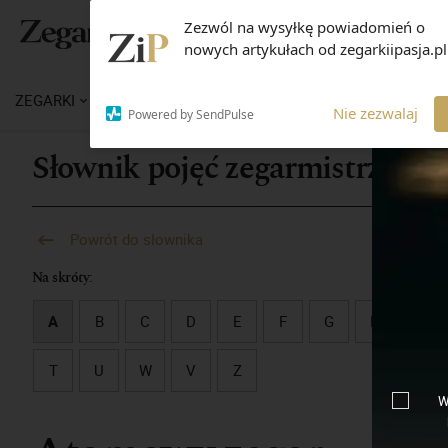
Zezwól na wysyłkę powiadomień o
Panel użytkownika - dołącz do Sp
nowych artykułach od zegarkiipasja.pl
ZEGARKI
WIADOMOŚCI
WIEDZA
MARKI
M
Nie zezwalaj
Powered by SendPulse
Słownik pojęć zegarmistrzowsk
Powrót do słownika
Na skróty:
A
B
C
D
E
F
G
H
I
T
U
W
V
Z
W