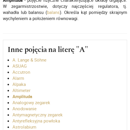
Amplituda
- pojęcie fizyczne charakteryzujące układy drgające.
W zegarmistrzostwie, dotyczy najczęściej regulatora, tj.
wahadła lub balansu (
balans
). Określa kąt pomiędzy skrajnym
wychyleniem a położeniem równowagi.
Inne pojęcia na literę "A"
A. Lange & Söhne
ASUAG
Accutron
Alarm
Alpaka
Altimeter
Amplituda
Analogowy zegarek
Anodowanie
Antymagnetyczny zegarek
Antyrefleksyjna powłoka
Astrolabium