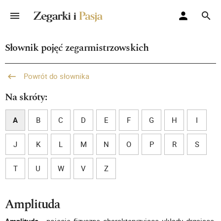
Słownik pojęć zegarmistrzowskich
Powrót do słownika
Na skróty:
A
B
C
D
E
F
G
H
I
J
K
L
M
N
O
P
R
S
T
U
W
V
Z
Amplituda