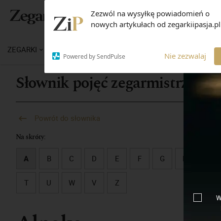
Zezwól na wysyłkę powiadomień o
nowych artykułach od zegarkiipasja.pl
ZEGARKI
WIADOMOŚCI
WIEDZA
MARKI
M
Nie zezwalaj
Powered by SendPulse
Słownik pojęć zegarmistrzowsk
Powrót do słownika
Na skróty:
A
B
C
D
E
F
G
H
I
T
U
W
V
Z
W