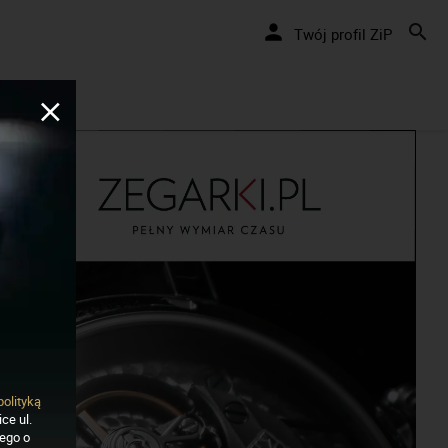
Nakręcamy pozytywnie... cały czas!
Twój profil ZiP
polityką
ce ul.
nego o