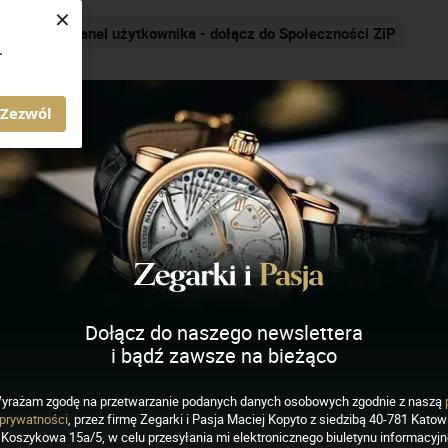
×
Panel użytkownika - dołącz do Społeczności ZiP
.
AGAZYN ZEGARKI I PASJA
Zezwól
ich
J
K
L
M
N
O
P
R
S
Dołącz do naszego newslettera
i bądź zawsze na bieżąco
yrażam zgodę na przetwarzanie podanych danych osobowych zgodnie z naszą
prywatności
, przez firmę Zegarki i Pasja Maciej Kopyto z siedzibą 40-781 Katowi
Koszykowa 15a/5, w celu przesyłania mi elektronicznego biuletynu informacyj