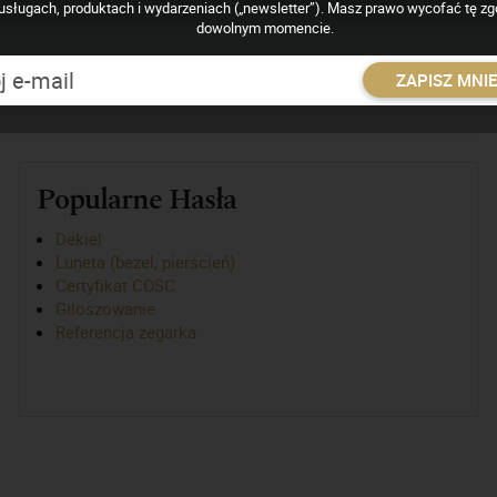
usługach, produktach i wydarzeniach („newsletter”). Masz prawo wycofać tę z
dowolnym momencie.
wyglądu do srebra znajduje szerokie zastosowanie w przemyśle
ny przy produkcji mostków, płyt czy wahników.
ZAPISZ MNI
Popularne Hasła
Dekiel
Luneta (bezel, pierścień)
Certyfikat COSC
Giloszowanie
Referencja zegarka