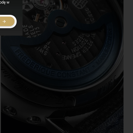
godę w
E