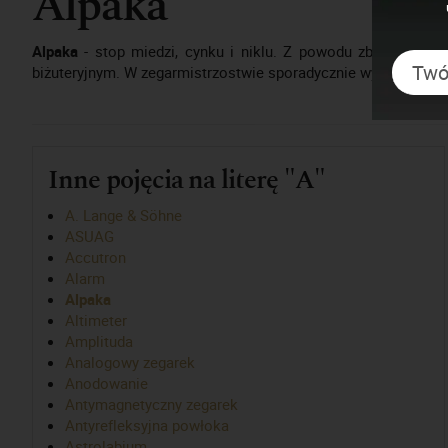
Alpaka
Alpaka
- stop miedzi, cynku i niklu. Z powodu zbliżonego 
biżuteryjnym. W zegarmistrzostwie sporadycznie wykorzystywa
Inne pojęcia na literę "A"
A. Lange & Söhne
ASUAG
Accutron
Alarm
Alpaka
Altimeter
Amplituda
Analogowy zegarek
Anodowanie
Antymagnetyczny zegarek
Antyrefleksyjna powłoka
Astrolabium