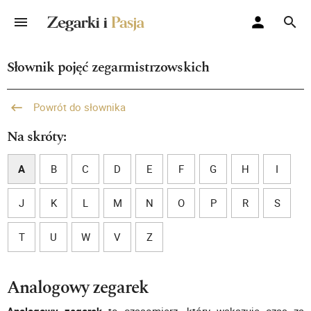
Słownik pojęć zegarmistrzowskich
Powrót do słownika
Na skróty:
A
B
C
D
E
F
G
H
I
J
K
L
M
N
O
P
R
S
T
U
W
V
Z
Analogowy zegarek