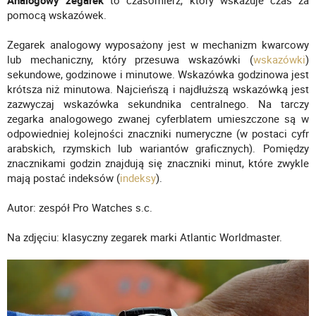
Analogowy zegarek
to czasomierz, który wskazuje czas za
pomocą wskazówek.
Zegarek analogowy wyposażony jest w mechanizm kwarcowy
lub mechaniczny, który przesuwa wskazówki (
wskazówki
)
sekundowe, godzinowe i minutowe. Wskazówka godzinowa jest
krótsza niż minutowa. Najcieńszą i najdłuższą wskazówką jest
zazwyczaj wskazówka sekundnika centralnego. Na tarczy
zegarka analogowego zwanej cyferblatem umieszczone są w
odpowiedniej kolejności znaczniki numeryczne (w postaci cyfr
arabskich, rzymskich lub wariantów graficznych). Pomiędzy
znacznikami godzin znajdują się znaczniki minut, które zwykle
mają postać indeksów (
indeksy
).
Autor: zespół Pro Watches s.c.
Na zdjęciu: klasyczny zegarek marki Atlantic Worldmaster.