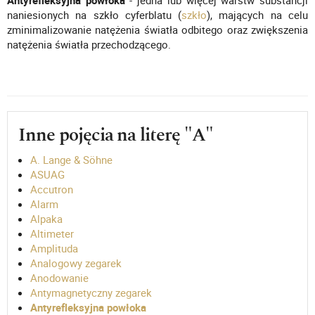
Antyrefleksyjna powłoka
- jedna lub więcej warstw substancji
naniesionych na szkło cyferblatu (
szkło
), mających na celu
zminimalizowanie natężenia światła odbitego oraz zwiększenia
natężenia światła przechodzącego.
Inne pojęcia na literę "A"
A. Lange & Söhne
ASUAG
Accutron
Alarm
Alpaka
Altimeter
Amplituda
Analogowy zegarek
Anodowanie
Antymagnetyczny zegarek
Antyrefleksyjna powłoka