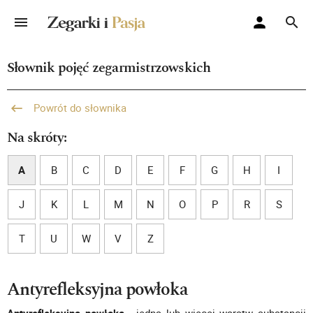
Słownik pojęć zegarmistrzowskich
Powrót do słownika
Na skróty:
A
B
C
D
E
F
G
H
I
J
K
L
M
N
O
P
R
S
T
U
W
V
Z
Antyrefleksyjna powłoka