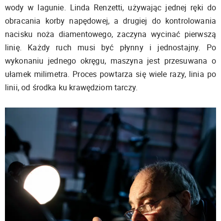
wody w lagunie. Linda Renzetti, używając jednej ręki do
obracania korby napędowej, a drugiej do kontrolowania
nacisku noża diamentowego, zaczyna wycinać pierwszą
linię. Każdy ruch musi być płynny i jednostajny. Po
wykonaniu jednego okręgu, maszyna jest przesuwana o
ułamek milimetra. Proces powtarza się wiele razy, linia po
linii, od środka ku krawędziom tarczy.