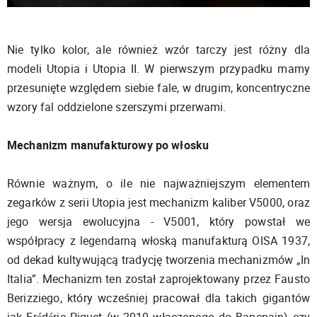
Nie tylko kolor, ale również wzór tarczy jest różny dla
modeli Utopia i Utopia II. W pierwszym przypadku mamy
przesunięte względem siebie fale, w drugim, koncentryczne
wzory fal oddzielone szerszymi przerwami.
Mechanizm manufakturowy po włosku
Równie ważnym, o ile nie najważniejszym elementem
zegarków z serii Utopia jest mechanizm kaliber V5000, oraz
jego wersja ewolucyjna - V5001, który powstał we
współpracy z legendarną włoską manufakturą OISA 1937,
od dekad kultywującą tradycję tworzenia mechanizmów „In
Italia”. Mechanizm ten został zaprojektowany przez Fausto
Berizziego, który wcześniej pracował dla takich gigantów
jak Frédéric Piguet (w 2010 włączonego do Bancpain) czy