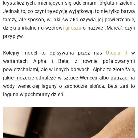
krystalicznych, mieniących się odcieniami błękitu i zieleni.
Jednak to, co czyni tę edycję wyjątkową, to nie tylko barwa
tarczy, ale sposób, w jaki światło ożywia jej powierzchnię,
dzięki unikalnemu wzorowi
giloszu
o nazwie „Marea”, czyli
przypływ.
Kolejny model to opisywana przez nas
Utopia II
w
wariantach Alpha i Beta, z równie pofalowanymi
powierzchniami, ale w innych barwach. Alpha to złote fale,
jakie możecie odnaleźć w sztuce Wenecji albo patrząc na
wody weneckiej laguny o zachodzie słońca, Beta zaś to
laguna w pochmurny dzień.