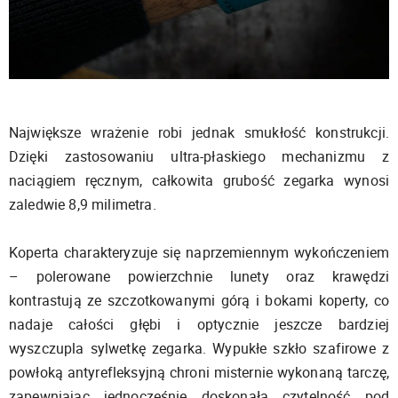
Największe wrażenie robi jednak smukłość konstrukcji.
Dzięki zastosowaniu ultra-płaskiego mechanizmu z
naciągiem ręcznym, całkowita grubość zegarka wynosi
zaledwie 8,9 milimetra.
Koperta charakteryzuje się naprzemiennym wykończeniem
– polerowane powierzchnie lunety oraz krawędzi
kontrastują ze szczotkowanymi górą i bokami koperty, co
nadaje całości głębi i optycznie jeszcze bardziej
wyszczupla sylwetkę zegarka. Wypukłe szkło szafirowe z
powłoką antyrefleksyjną chroni misternie wykonaną tarczę,
zapewniając jednocześnie doskonałą czytelność pod