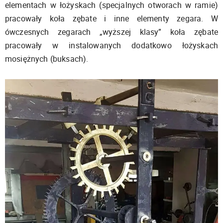
elementach w łożyskach (specjalnych otworach w ramie)
pracowały koła zębate i inne elementy zegara. W
ówczesnych zegarach „wyższej klasy” koła zębate
pracowały w instalowanych dodatkowo łożyskach
mosiężnych (buksach).