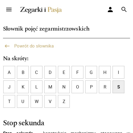
Słownik pojęć zegarmistrzowskich
Powrót do słownika
Na skróty:
A
B
C
D
E
F
G
H
I
J
K
L
M
N
O
P
R
S
T
U
W
V
Z
Stop sekunda