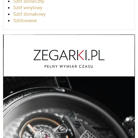
Szlif słoneczny
Szlif winylowy
Szlif ślimakowy
Szlifowanie