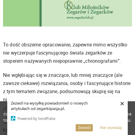
To dość obszerne opracowanie, zapewne mimo wszystko
nie wyczerpuje fascynującego świata zegarków ze
stoperem nazywanych niepoprawnie „chronografami”.
Nie wgłębiając się w znaczące, lub mniej znaczące (ale
zawsze ciekawe) rozwiązania, osoby i fascynujące historie
z tym tematem związane, podsumowują skupię się na
niepoprawności wynikającej z używania nazwy
×
Zezwól na wysyłkę powiadomień o nowych
„chronograf”, dla zegarków ze stoperem.
W celu poprawienia jakości usług korzystamy z plików
artykułach od zegarkiipasja.pl.
cookies. Pozostanie na stronie oznacza, iż wyrażasz zgodę na
Powered by SendPulse
to, że pliki cookies będą przechowywane w Twoim urządzeniu.
O tym błędnym nazewnictwie pisze po raz pierwszy, w
Więcej informacji
AKCEPTUJĘ
Zezwól
Nie zezwalaj
książce: „Czas i urządzenia do jego pomiaru” profesor