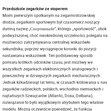
Przedszkole zegarków ze stoperem
Moim pierwszym spotkanym na zegarmistrzowskiej
drodze, zegarkiem sportowym był czasomierz noszący
dumną nazwę „Спортивныйе”, którego „sportowość”, obok
podwyższonej, choć nieokreślonej szczelności, polegała na
możliwości zatrzymywania centralnej wskazówki
sekundnika, poprzez wyciągnięcie koronki do pozycji
nastawiania wskazówek. Ten podstawowy sposób
pomiaru krótkich odcinków czasu, jest możliwy we
wszystkich zegarkach elektronicznych analogowych i
powszechny w dzisiejszych zegarkach mechanicznych.
Jednak kilkadziesiąt lat temu, w czasach królowania u nas
zegarków radzieckich, polskich, wschodnio niemieckich i
najtańszych Szwajcarów (Atlantic, Doxa, Delbana),
rozwiązanie to było wyjątkowym atrybutem tego właśnie
modelu. Można oczywiście powiedzieć, że funkcja