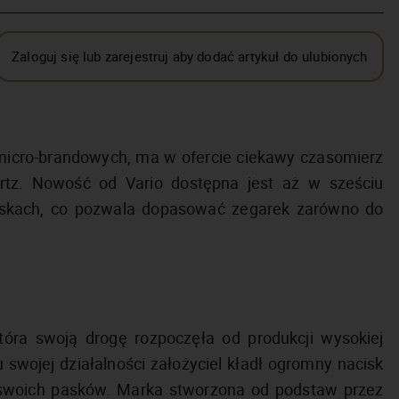
Zaloguj się lub zarejestruj aby dodać artykuł do ulubionych
k micro-brandowych, ma w ofercie ciekawy czasomierz
z. Nowość od Vario dostępna jest aż w sześciu
askach, co pozwala dopasować zegarek zarówno do
tóra swoją drogę rozpoczęła od produkcji wysokiej
wojej działalności założyciel kładł ogromny nacisk
a swoich pasków. Marka stworzona od podstaw przez