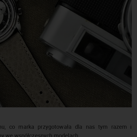
temu, co marka przygotowała dla nas tym razem i
emy we współczesnych modelach.