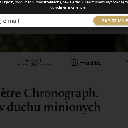
sługach, produktach i wydarzeniach („newsletter”). Masz prawo wycofać tę 
dowolnym momencie.
ZAPISZ MNI
ètre Chronograph.
 w duchu minionych