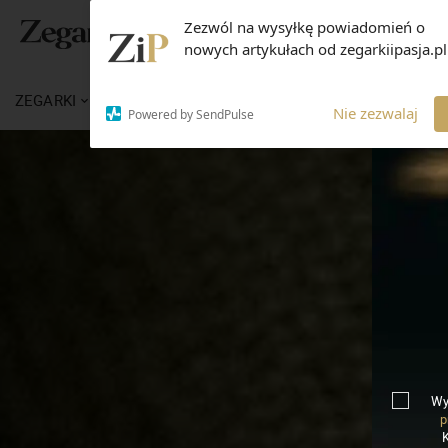
Zezwól na wysyłkę powiadomień o
nowych artykułach od zegarkiipasja.pl
ZEGARKI
WIADOMOŚCI
WIEDZA
MARKI
Nie zezwalaj
Powered by SendPulse
Wy
p