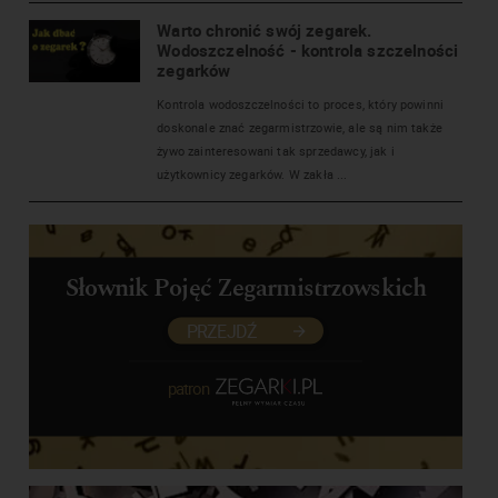
Warto chronić swój zegarek.
Wodoszczelność - kontrola szczelności
zegarków
Kontrola wodoszczelności to proces, który powinni
doskonale znać zegarmistrzowie, ale są nim także
żywo zainteresowani tak sprzedawcy, jak i
użytkownicy zegarków. W zakła ...
Słownik Pojęć Zegarmistrzowskich
PRZEJDŹ
patron