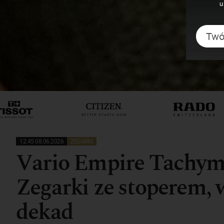
u
12:45 08.06.2026
ZEGARKI
Vario Empire Tachym
Zegarki ze stoperem,
dekad