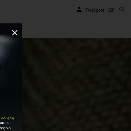
Twój profil ZiP
ą
polityką
ice ul.
nego o