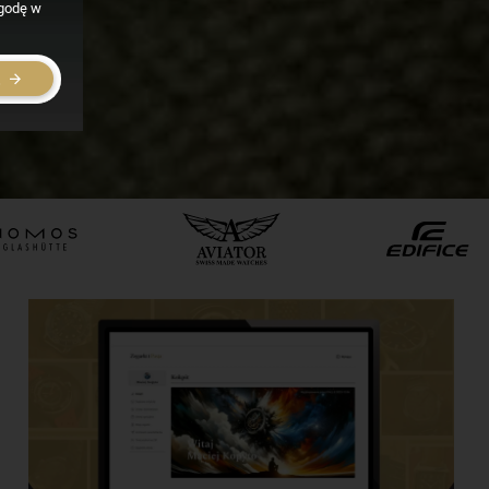
zgodę w
E