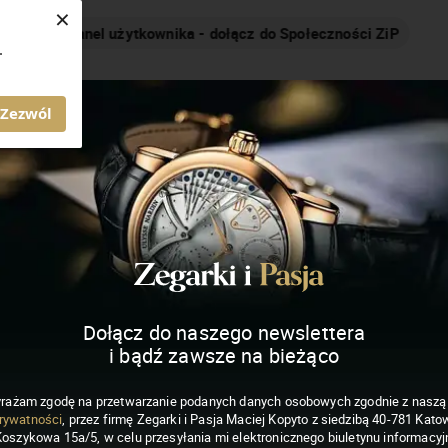
×
Nakręcamy pozytywnie... cały czas!
.
MAGAZYN ZEGARKI I PASJA
Zezwól
Dołącz do naszego newslettera
i bądź zawsze na bieżąco
rażam zgodę na przetwarzanie podanych danych osobowych zgodnie z nasz
rywatności
, przez firmę Zegarki i Pasja Maciej Kopyto z siedzibą 40-781 Katow
Koszykowa 15a/5, w celu przesyłania mi elektronicznego biuletynu informacyj