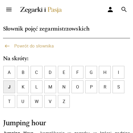
Słownik pojęć zegarmistrzowskich
Powrót do słownika
Na skróty:
A
B
C
D
E
F
G
H
I
J
K
L
M
N
O
P
R
S
T
U
W
V
Z
Jumping hour