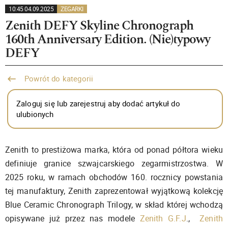
10:45 04.09.2025
ZEGARKI
Zenith DEFY Skyline Chronograph
160th Anniversary Edition. (Nie)typowy
DEFY
Powrót do kategorii
Zaloguj się lub zarejestruj aby dodać artykuł do
ulubionych
Zenith to prestiżowa marka, która od ponad półtora wieku
definiuje granice szwajcarskiego zegarmistrzostwa. W
2025 roku, w ramach obchodów 160. rocznicy powstania
tej manufaktury, Zenith zaprezentował wyjątkową kolekcję
Blue Ceramic Chronograph Trilogy, w skład której wchodzą
opisywane już przez nas modele
Zenith G.F.J
.,
Zenith