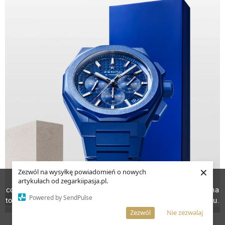
×
Zezwól na wysyłkę powiadomień o nowych
W celu poprawienia jakości usług korzystamy z plików
artykułach od zegarkiipasja.pl.
cookies. Pozostanie na stronie oznacza, iż wyrażasz zgodę na
Powered by SendPulse
to, że pliki cookies będą przechowywane w Twoim urządzeniu.
Więcej informacji
AKCEPTUJĘ
Zezwól
Nie zezwalaj