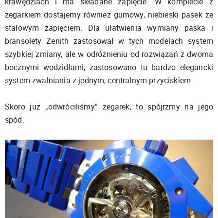
krawędziach i ma składane zapięcie. W komplecie z
zegarkiem dostajemy również gumowy, niebieski pasek ze
stalowym zapięciem. Dla ułatwienia wymiany paska i
bransolety Zenith zastosował w tych modelach system
szybkiej zmiany, ale w odróżnieniu od rozwiązań z dwoma
bocznymi wodzidłami, zastosowano tu bardzo elegancki
system zwalniania z jednym, centralnym przyciskiem.
Skoro już „odwróciliśmy” zegarek, to spójrzmy na jego
spód.