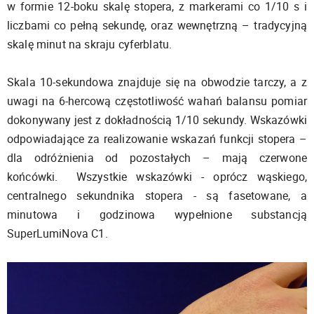
w formie 12-boku skalę stopera, z markerami co 1/10 s i
liczbami co pełną sekundę, oraz wewnętrzną – tradycyjną
skalę minut na skraju cyferblatu.
Skala 10-sekundowa znajduje się na obwodzie tarczy, a z
uwagi na 6-hercową częstotliwość wahań balansu pomiar
dokonywany jest z dokładnością 1/10 sekundy. Wskazówki
odpowiadające za realizowanie wskazań funkcji stopera –
dla odróżnienia od pozostałych – mają czerwone
końcówki. Wszystkie wskazówki - oprócz wąskiego,
centralnego sekundnika stopera - są fasetowane, a
minutowa i godzinowa wypełnione substancją
SuperLumiNova C1.