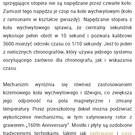
sprzęgające stopera nie są napędzane przez czwarte koło.
Zamiast tego napędza je czop na kole wychwytowym (koło
z ramionami w kształcie gwiazdy). Napędzanie stopera z
koła wychwytowego sprawia, że centralny sekundnik
wykonuje pełen obrót w 10 sekund i pozwala kalibrowi
3600 mierzyć odcinki czasu co 1/10 sekundy. Jest to jeden
z nielicznych chronografów, który używa jednego systemu
oscylującego zarówno dla chronografu, jak i wskazania
czasu.
Mechanizm wyróżnia się również zastosowaniem
krzemowego koła wychwytowego i dźwigni, co zwiększa
jego odporność na pola magnetyczne i zmiany
temperatury. Przez przeszkolony dekiel można podziwiać
wykończenie mechanizmu, w tym satynowany rotor z
grawerem „160th Anniversary”. Mostki i płyty są ozdobione
tradycyjnymi technikami, takimi jak
perłowanie
i
pasy