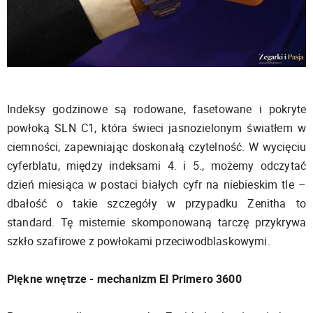
Indeksy godzinowe są rodowane, fasetowane i pokryte
powłoką SLN C1, która świeci jasnozielonym światłem w
ciemności, zapewniając doskonałą czytelność. W wycięciu
cyferblatu, między indeksami 4. i 5., możemy odczytać
dzień miesiąca w postaci białych cyfr na niebieskim tle –
dbałość o takie szczegóły w przypadku Zenitha to
standard. Tę misternie skomponowaną tarczę przykrywa
szkło szafirowe z powłokami przeciwodblaskowymi.
Piękne wnętrze - mechanizm El Primero 3600