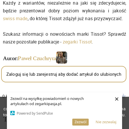
Każdy z wariantów, niezależnie na jaki się zdecydujecie,
będzie prezentował dobry poziom wykonania i jakość
swiss made
, do której Tissot zdążył już nas przyzwyczaić.
Szukasz informacji o nowościach marki Tissot? Sprawdź
nasze pozostałe publikacje -
zegarki Tissot
.
Autor:
Paweł Czuchryta
Zaloguj się lub zarejestruj aby dodać artykuł do ulubionych
0
Komentarzy
Średnia
0.00
×
Zezwól na wysyłkę powiadomień o nowych
W celu poprawienia jakości usług korzystamy z plików
Zaloguj się lub zarejestruj aby zostawić komentarz
artykułach od zegarkiipasja.pl.
cookies. Pozostanie na stronie oznacza, iż wyrażasz zgodę na
Powered by SendPulse
to, że pliki cookies będą przechowywane w Twoim urządzeniu.
Tagi:
Więcej informacji
AKCEPTUJĘ
Zezwól
Nie zezwalaj