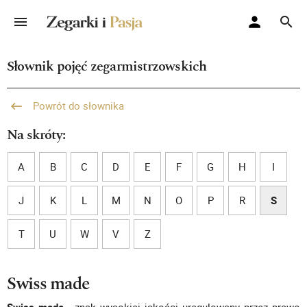
Słownik pojęć zegarmistrzowskich
Powrót do słownika
Na skróty:
A
B
C
D
E
F
G
H
I
J
K
L
M
N
O
P
R
S
T
U
W
V
Z
Swiss made