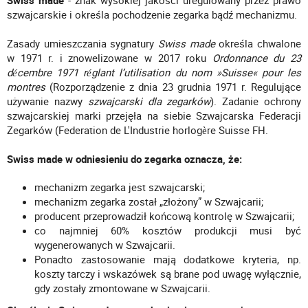
Swiss made
- znak wysokiej jakości uregulowany przez prawo
szwajcarskie i określa pochodzenie zegarka bądź mechanizmu.
Zasady umieszczania sygnatury
Swiss made
określa chwalone
w 1971 r. i znowelizowane w 2017 roku
Ordonnance du 23
décembre 1971 réglant l’utilisation du nom »Suisse« pour les
montres
(Rozporządzenie z dnia 23 grudnia 1971 r. Regulujące
używanie nazwy
szwajcarski
dla zegarków
). Zadanie ochrony
szwajcarskiej marki przejęła na siebie Szwajcarska Federacji
Zegarków (Federation de L'Industrie horlogère Suisse FH.
Swiss made w odniesieniu do zegarka oznacza, że:
mechanizm zegarka jest szwajcarski;
mechanizm zegarka został „złożony” w Szwajcarii;
producent przeprowadził końcową kontrolę w Szwajcarii;
co najmniej 60% kosztów produkcji musi być
wygenerowanych w Szwajcarii.
Ponadto zastosowanie mają dodatkowe kryteria, np.
koszty tarczy i wskazówek są brane pod uwagę wyłącznie,
gdy zostały zmontowane w Szwajcarii.