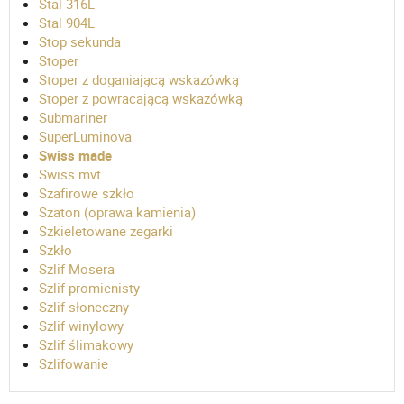
Stal 316L
Stal 904L
Stop sekunda
Stoper
Stoper z doganiającą wskazówką
Stoper z powracającą wskazówką
Submariner
SuperLuminova
Swiss made
Swiss mvt
Szafirowe szkło
Szaton (oprawa kamienia)
Szkieletowane zegarki
Szkło
Szlif Mosera
Szlif promienisty
Szlif słoneczny
Szlif winylowy
Szlif ślimakowy
Szlifowanie