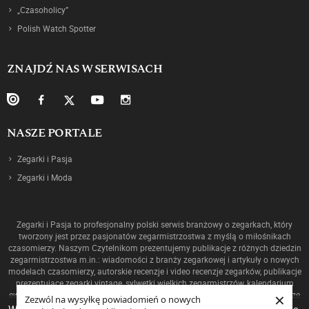
„Czasoholicy”
Polish Watch Spotter
ZNAJDŹ NAS W SERWISACH
NASZE PORTALE
Zegarki i Pasja
Zegarki i Moda
Zegarki i Pasja to profesjonalny polski serwis branżowy o zegarkach, który
tworzony jest przez pasjonatów zegarmistrzostwa z myślą o miłośnikach
czasomierzy. Naszym Czytelnikom prezentujemy publikacje z różnych dziedzin
zegarmistrzostwa m.in.: wiadomości z branży zegarkowej i artykuły o nowych
modelach czasomierzy, autorskie recenzje i video recenzje zegarków, publikacje
prezentujące zegarki vintage, sylwetki wielkich zegarmistrzów, kalendarium
×
ewolucji mechanizmów oraz historię zegarmistrzostwa, a także ciekawostki ze
Zezwól na wysyłkę powiadomień o nowych
świata zegarków!