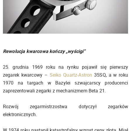
Rewolucja kwarcowa kończy „wyścigi”
25. grudnia 1969 roku na rynku pojawił się pierwszy
zegarek kwarcowy –
Seiko Quartz-Astron
35SQ, a w roku
1970 na targach w Bazylei szwajcarscy producenci
zaprezentowali zegarki z mechanizmem Beta 21.
Rozwój zegarmistrzostwa dotyczył zegarków
elektronicznych.
W 1974 roku nastąpił katastrofalny wzrost ceny złota. Miał