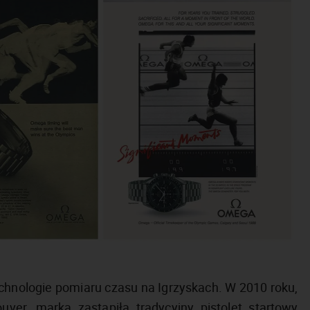
chnologie pomiaru czasu na Igrzyskach. W 2010 roku,
ver, marka zastąpiła tradycyjny pistolet startowy