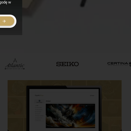
zgodę w
E