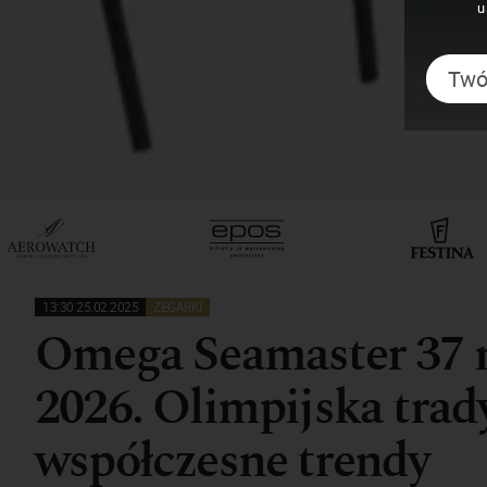
u
13:30 25.02.2025
ZEGARKI
Omega Seamaster 37 
2026. Olimpijska trad
współczesne trendy