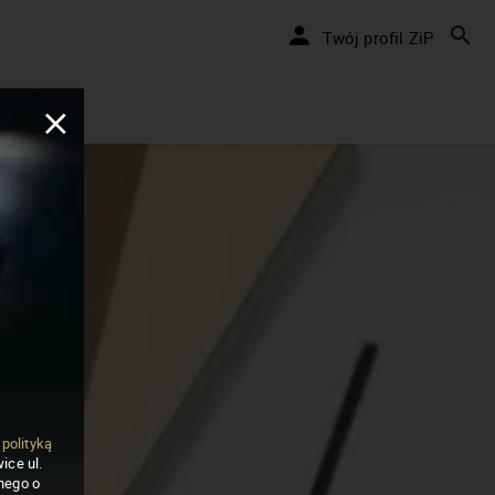
Twój profil ZiP
ą
polityką
ice ul.
nego o