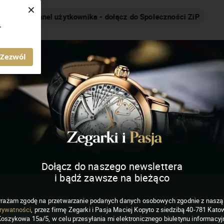
×
Nakręcamy pozytywnie... cały czas!
.
MAGAZYN ZEGARKI I PASJA
Zezwól
Dołącz do naszego newslettera
i bądź zawsze na bieżąco
rażam zgodę na przetwarzanie podanych danych osobowych zgodnie z nasz
rywatności
, przez firmę Zegarki i Pasja Maciej Kopyto z siedzibą 40-781 Katow
Koszykowa 15a/5, w celu przesyłania mi elektronicznego biuletynu informacyj