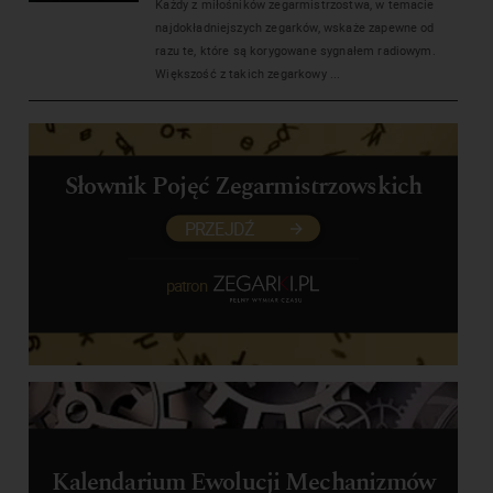
Każdy z miłośników zegarmistrzostwa, w temacie
najdokładniejszych zegarków, wskaże zapewne od
razu te, które są korygowane sygnałem radiowym.
Większość z takich zegarkowy ...
Słownik Pojęć Zegarmistrzowskich
PRZEJDŹ
patron
Kalendarium Ewolucji Mechanizmów