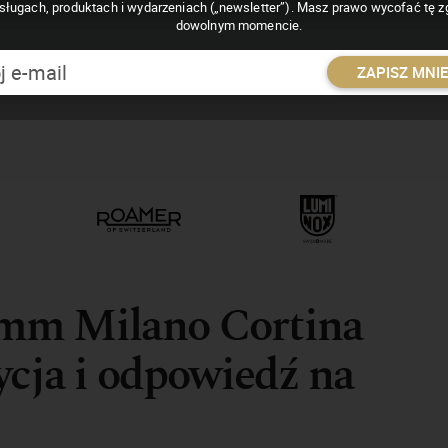
sługach, produktach i wydarzeniach („newsletter”). Masz prawo wycofać tę 
dowolnym momencie.
ZAPISZ MNI
mm Milano Cortina
ycja i odpowiedź na