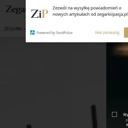
Zezwól na wysyłkę powiadomień o
nowych artykułach od zegarkiipasja.pl
ZEGARKI
WIADOMOŚCI
WIEDZA
MARKI
Nie zezwalaj
Powered by SendPulse
Wy
p