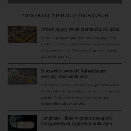
POSZERZAJ WIEDZĘ O ZEGARKACH
Przemijający świat rzemiosła. Książka
W 2016 r. przypadał jubileusz 500-lecia działalności
Cechu Złotników, Zegarmistrzów, Optyków, Grawerów
i Brązowników m.st. Warszawy. Z tej okazji wydana
została książka a ...
Niezwykła wartość Kalendarium
ewolucji mechanizmów
Dzień po dniu rośnie liczba wpisów gromadzonych w
dziale „Kalendarium ewolucji mechanizmów” naszego
portalu. To doskonała wiadomość, bo takiego
kompendium wiedzy potrzebu ...
Junghans - lider w gronie zegarków
korygowanych sygnałem radiowym