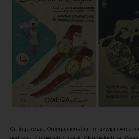
Od tego czasu Omega nieustannie rozwija swoje te
podczas Zimowych Igrzysk Olimpijskich w Vancou