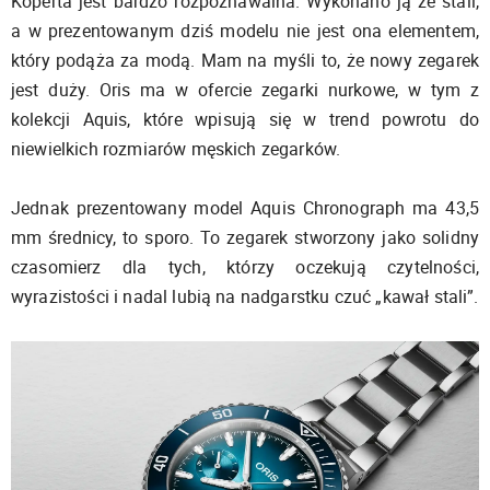
Koperta jest bardzo rozpoznawalna. Wykonano ją ze stali,
a w prezentowanym dziś modelu nie jest ona elementem,
który podąża za modą. Mam na myśli to, że nowy zegarek
jest duży. Oris ma w ofercie zegarki nurkowe, w tym z
kolekcji Aquis, które wpisują się w trend powrotu do
niewielkich rozmiarów męskich zegarków.
Jednak prezentowany model Aquis Chronograph ma 43,5
mm średnicy, to sporo. To zegarek stworzony jako solidny
czasomierz dla tych, którzy oczekują czytelności,
wyrazistości i nadal lubią na nadgarstku czuć „kawał stali”.