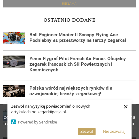
REKLAMA
OSTATNIO DODANE
Ball Engineer Master II Snoopy Flying Ace.
Podniebny as przestworzy na tarczy zegarka!
Yema Flygraf Pilot French Air Force. Oficjalny
zegarek francuskich Sił Powietrznych i
Kosmicznych
Polska wśród największych rynków dla
szwajcarskiej branży zegarkowej!
×
Zezwól na wysyłkę powiadomień o nowych
W celu poprawienia jakości usług korzystamy z plików
Recenzja: Venezianico Nereide Verdigris.
artykułach od zegarkiipasja.pl.
cookies. Pozostanie na stronie oznacza, iż wyrażasz zgodę na
Mozaika barw i cicha, nieustanna metamorfoza
Powered by SendPulse
to, że pliki cookies będą przechowywane w Twoim urządzeniu.
Więcej informacji
AKCEPTUJĘ
Zezwól
Nie zezwalaj