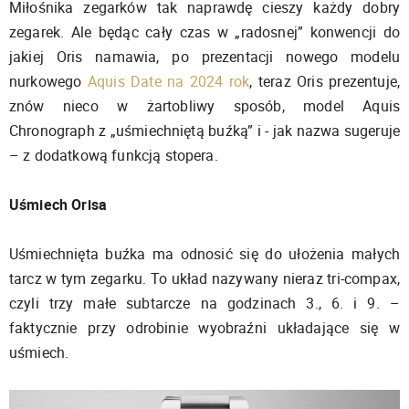
Miłośnika zegarków tak naprawdę cieszy każdy dobry
zegarek. Ale będąc cały czas w „radosnej” konwencji do
jakiej Oris namawia, po prezentacji nowego modelu
nurkowego
Aquis Date na 2024 rok
, teraz Oris prezentuje,
znów nieco w żartobliwy sposób, model Aquis
Chronograph z „uśmiechniętą buźką” i - jak nazwa sugeruje
– z dodatkową funkcją stopera.
Uśmiech Orisa
Uśmiechnięta buźka ma odnosić się do ułożenia małych
tarcz w tym zegarku. To układ nazywany nieraz tri-compax,
czyli trzy małe subtarcze na godzinach 3., 6. i 9. –
faktycznie przy odrobinie wyobraźni układające się w
uśmiech.