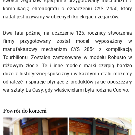
swoich zegarków specjalnie przygotowany mechanizm z
komplikacją chronografu o oznaczeniu CYS 2450, który
nadal jest używany w obecnych kolekcjach zegarków.
Dwa lata później na uczczenie 125. rocznicy stworzenia
firmy przygotowany został model wyposażony w
manufakturowy mechanizm CYS 2854 z komplikacją
Tourbillonu. Zostałon zastosowany w modelu Robusto w
różowym złocie. Te i inne modele marki czerpią bardzo
dużo z historycznej spuścizny i w każdym detalu możemy
odnaleźć inspiracje płynące z produktów jakie opuszczały
warsztaty La Casy, gdy właścicielami była rodzina Cuervo.
Powrót do korzeni