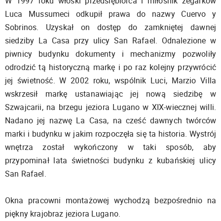
W 1997 roku włoski przedsiębiorca i miłośnik zegarków
Luca Mussumeci odkupił prawa do nazwy Cuervo y
Sobrinos. Uzyskał on dostęp do zamkniętej dawnej
siedziby La Casa przy ulicy San Rafael. Odnalezione w
piwnicy budynku dokumenty i mechanizmy pozwoliły
odrodzić tą historyczną markę i po raz kolejny przywrócić
jej świetność. W 2002 roku, wspólnik Luci, Marzio Villa
wskrzesił markę ustanawiając jej nową siedzibę w
Szwajcarii, na brzegu jeziora Lugano w XIX-wiecznej willi.
Nadano jej nazwę La Casa, na cześć dawnych twórców
marki i budynku w jakim rozpoczęła się ta historia. Wystrój
wnętrza został wykończony w taki sposób, aby
przypominał lata świetności budynku z kubańskiej ulicy
San Rafael.
Okna pracowni montażowej wychodzą bezpośrednio na
piękny krajobraz jeziora Lugano.