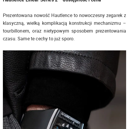
Prezentowana nowość Hautlence to nowoczesny zegarek z
klasyczną, wielką komplikacją konstrukcji mechanizmu –
tourbillonem, oraz nietypowym sposobem prezentowania
czasu. Same te cechy to już sporo.