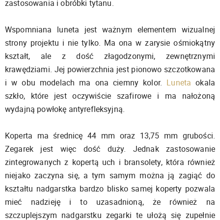
zastosowania i obróbki tytanu.
Wspomniana luneta jest ważnym elementem wizualnej
strony projektu i nie tylko. Ma ona w zarysie ośmiokątny
kształt, ale z dość złagodzonymi, zewnętrznymi
krawędziami. Jej powierzchnia jest pionowo szczotkowana
i w obu modelach ma ona ciemny kolor.
Luneta
okala
szkło, które jest oczywiście szafirowe i ma nałożoną
wydajną powłokę antyrefleksyjną.
Koperta ma średnicę 44 mm oraz 13,75 mm grubości.
Zegarek jest więc dość duży. Jednak zastosowanie
zintegrowanych z kopertą uch i bransolety, która również
niejako zaczyna się, a tym samym można ją zagiąć do
kształtu nadgarstka bardzo blisko samej koperty pozwala
mieć nadzieję i to uzasadnioną, że również na
szczuplejszym nadgarstku zegarki te ułożą się zupełnie