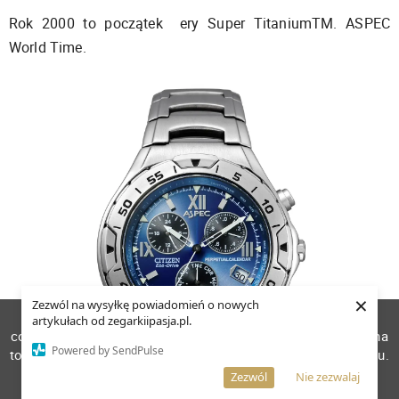
Rok 2000 to początek ery Super TitaniumTM. ASPEC
World Time.
×
Zezwól na wysyłkę powiadomień o nowych
W celu poprawienia jakości usług korzystamy z plików
artykułach od zegarkiipasja.pl.
cookies. Pozostanie na stronie oznacza, iż wyrażasz zgodę na
Powered by SendPulse
to, że pliki cookies będą przechowywane w Twoim urządzeniu.
Więcej informacji
AKCEPTUJĘ
Zezwól
Nie zezwalaj