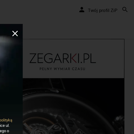
Nakręcamy pozytywnie... cały czas!
Twój profil ZiP
polityką
ce ul.
nego o