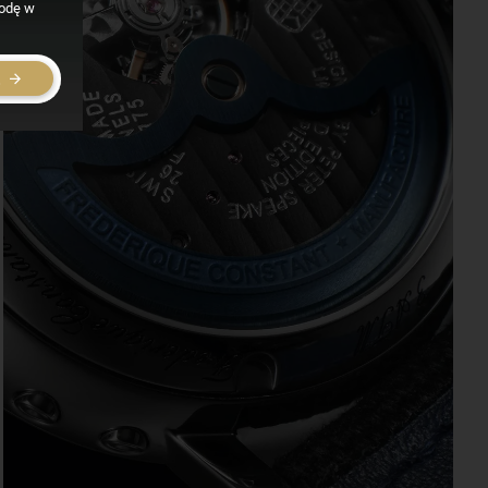
godę w
E