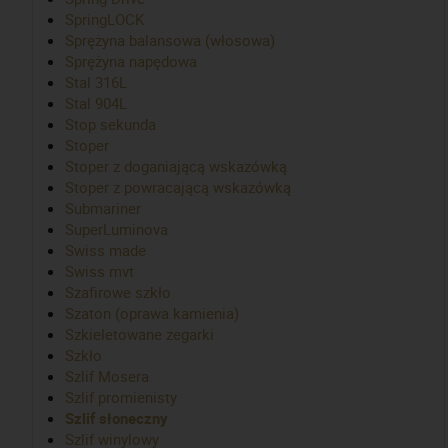
SpringLOCK
Sprężyna balansowa (włosowa)
Sprężyna napędowa
Stal 316L
Stal 904L
Stop sekunda
Stoper
Stoper z doganiającą wskazówką
Stoper z powracającą wskazówką
Submariner
SuperLuminova
Swiss made
Swiss mvt
Szafirowe szkło
Szaton (oprawa kamienia)
Szkieletowane zegarki
Szkło
Szlif Mosera
Szlif promienisty
Szlif słoneczny
Szlif winylowy