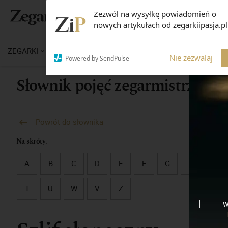
Zezwól na wysyłkę powiadomień o
nowych artykułach od zegarkiipasja.pl
ZEGARKI
WIADOMOŚCI
WIEDZA
MARKI
M
Nie zezwalaj
Powered by SendPulse
Słownik pojęć zegarmistrzowsk
Powrót do słownika
Na skróty:
A
B
C
D
E
F
G
H
I
T
U
W
V
Z
W