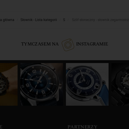
na główna
Słownik - Lista kategorii
S
Szlif słoneczny - słownik zegarmistr
TYMCZASEM NA
INSTAGRAMIE
E
PARTNERZY