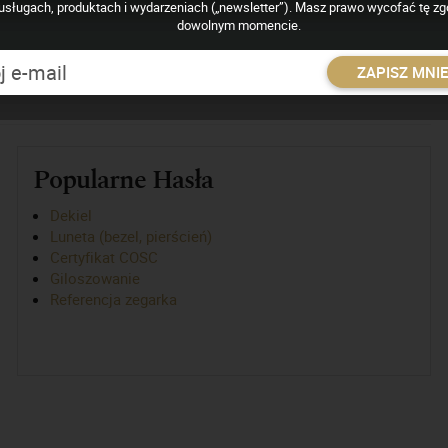
usługach, produktach i wydarzeniach („newsletter”). Masz prawo wycofać tę z
dowolnym momencie.
słoneczne rozchodzące się do centrum tarczy (lub kół zębatych)
ZAPISZ MNI
Popularne Hasła
Dekiel
Luneta (bezel, pierścień)
Certyfikat COSC
Giloszowanie
Referencja zegarka