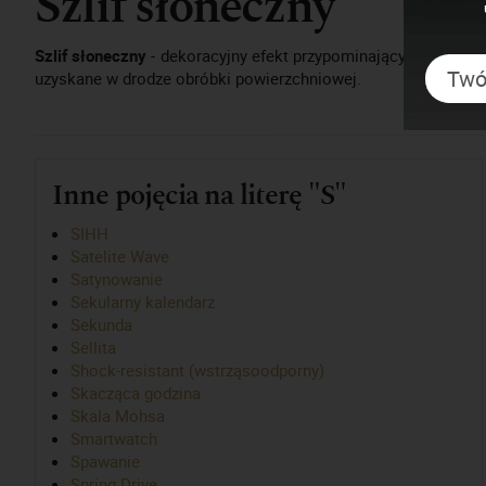
Szlif słoneczny
Szlif słoneczny
- dekoracyjny efekt przypominający promienie 
uzyskane w drodze obróbki powierzchniowej.
Inne pojęcia na literę "S"
SIHH
Satelite Wave
Satynowanie
Sekularny kalendarz
Sekunda
Sellita
Shock-resistant (wstrząsoodporny)
Skacząca godzina
Skala Mohsa
Smartwatch
Spawanie
Spring Drive