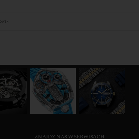
zowski
ZNAJDŹ NAS W SERWISACH