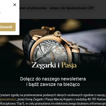
×
Panel użytkownika - dołącz do Społeczności ZiP
.
AGAZYN ZEGARKI I PASJA
Zezwól
ich
J
K
L
M
N
O
P
R
S
Dołącz do naszego newslettera
i bądź zawsze na bieżąco
yrażam zgodę na przetwarzanie podanych danych osobowych zgodnie z naszą
prywatności
, przez firmę Zegarki i Pasja Maciej Kopyto z siedzibą 40-781 Katowi
Koszykowa 15a/5, w celu przesyłania mi elektronicznego biuletynu informacyj