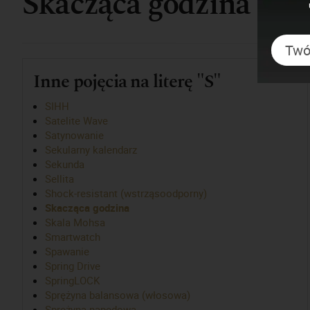
Skacząca godzina
Inne pojęcia na literę "S"
SIHH
Satelite Wave
Satynowanie
Sekularny kalendarz
Sekunda
Sellita
Shock-resistant (wstrząsoodporny)
Skacząca godzina
Skala Mohsa
Smartwatch
Spawanie
Spring Drive
SpringLOCK
Sprężyna balansowa (włosowa)
Sprężyna napędowa