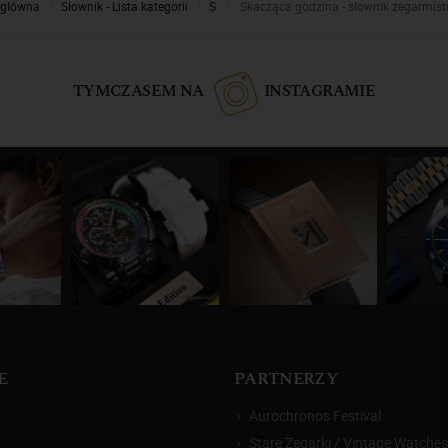
 główna
Słownik - Lista kategorii
S
Skacząca godzina - słownik zegarmist
TYMCZASEM NA
INSTAGRAMIE
E
PARTNERZY
Aurochronos Festival
Stare Zegarki / Vintage Watches