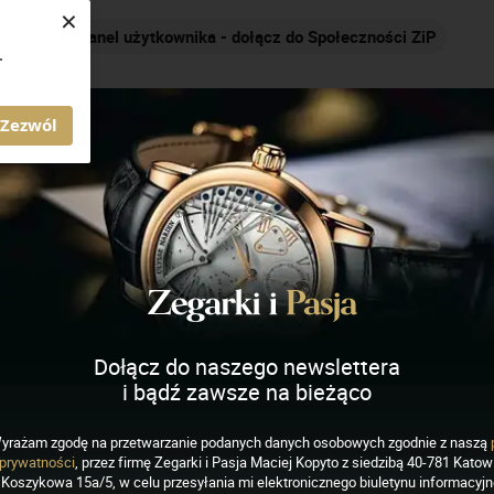
×
Panel użytkownika - dołącz do Społeczności ZiP
Nakręca
.
AGAZYN ZEGARKI I PASJA
Zezwól
ich
J
K
L
M
N
O
P
R
S
Dołącz do naszego newslettera
i bądź zawsze na bieżąco
yrażam zgodę na przetwarzanie podanych danych osobowych zgodnie z naszą
prywatności
, przez firmę Zegarki i Pasja Maciej Kopyto z siedzibą 40-781 Katowi
Koszykowa 15a/5, w celu przesyłania mi elektronicznego biuletynu informacyj