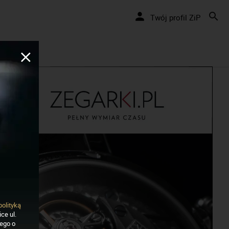
my pozytywnie... cały czas!
Twój profil ZiP
polityką
ce ul.
nego o