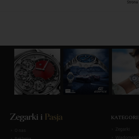
Strona
KATEGORI
Zegarki
O nas
Wiadomości
Reklama