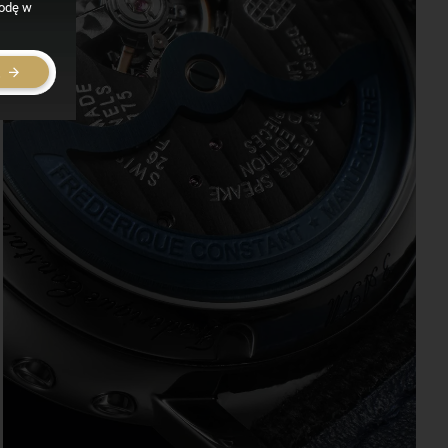
godę w
E