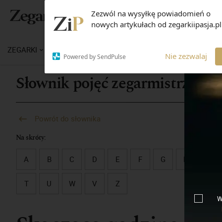
Zezwól na wysyłkę powiadomień o
nowych artykułach od zegarkiipasja.pl
ZEGARKI
WIADOMOŚCI
WIEDZA
MARKI
M
Nie zezwalaj
Powered by SendPulse
Słownik pojęć zegarmistrzowsk
Powrót do słownika
Na skróty:
A
B
C
D
E
F
G
H
I
T
U
W
V
Z
W