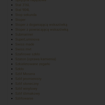
Stal 316L
Stal 904L
Stop sekunda
Stoper
Stoper z doganiającą wskazówką
Stoper z powracającą wskazówką
Submariner
SuperLuminova
Swiss made
Swiss mvt
Szafirowe szkło
Szaton (oprawa kamienia)
Szkieletowane zegarki
Szkło
Szlif Mosera
Szlif promienisty
Szlif słoneczny
Szlif winylowy
Szlif ślimakowy
Szlifowanie