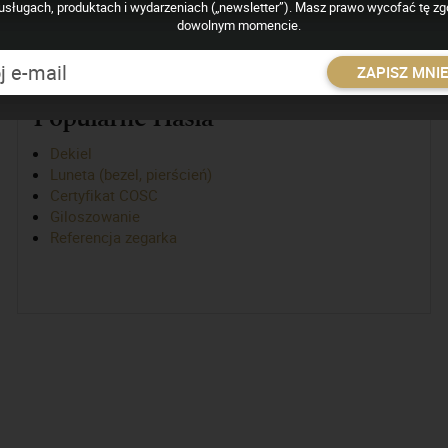
usługach, produktach i wydarzeniach („newsletter”). Masz prawo wycofać tę z
dowolnym momencie.
ZAPISZ MNI
Popularne Hasła
Dekiel
Luneta (bezel, pierścień)
Certyfikat COSC
Giloszowanie
Referencja zegarka