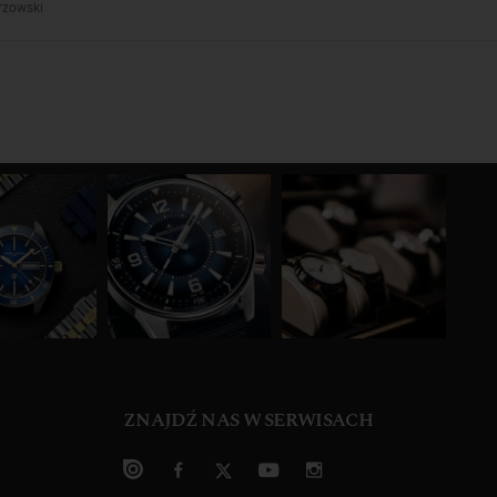
rzowski
ZNAJDŹ NAS W SERWISACH