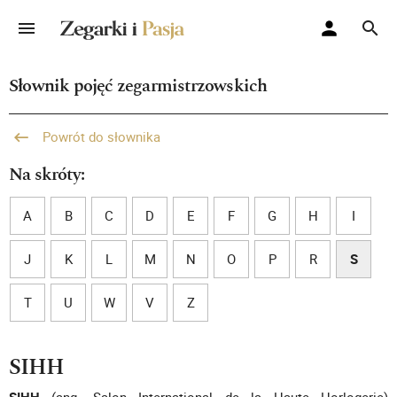
Słownik pojęć zegarmistrzowskich
Powrót do słownika
Na skróty:
A
B
C
D
E
F
G
H
I
J
K
L
M
N
O
P
R
S
T
U
W
V
Z
SIHH