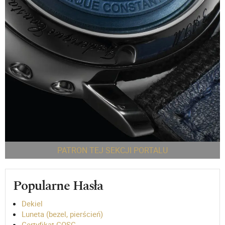
PATRON TEJ SEKCJI PORTALU
Popularne Hasła
Dekiel
Luneta (bezel, pierścień)
Certyfikat COSC