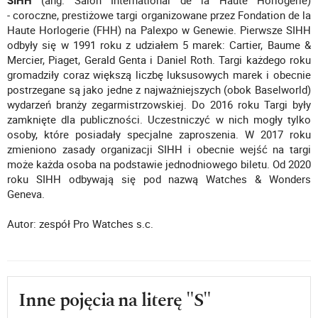
SIHH
(ang. Salon International de la Haute Horlogerie)
- coroczne, prestiżowe targi organizowane przez Fondation de la
Haute Horlogerie (FHH) na Palexpo w Genewie. Pierwsze SIHH
odbyły się w 1991 roku z udziałem 5 marek: Cartier, Baume &
Mercier, Piaget, Gerald Genta i Daniel Roth. Targi każdego roku
gromadziły coraz większą liczbę luksusowych marek i obecnie
postrzegane są jako jedne z najważniejszych (obok Baselworld)
wydarzeń branży zegarmistrzowskiej. Do 2016 roku Targi były
zamknięte dla publiczności. Uczestniczyć w nich mogły tylko
osoby, które posiadały specjalne zaproszenia. W 2017 roku
zmieniono zasady organizacji SIHH i obecnie wejść na targi
może każda osoba na podstawie jednodniowego biletu. Od 2020
roku SIHH odbywają się pod nazwą Watches & Wonders
Geneva.
Autor: zespół Pro Watches s.c.
Inne pojęcia na literę "S"