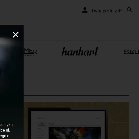
Twój profil ZiP
polityką
ce ul.
nego o