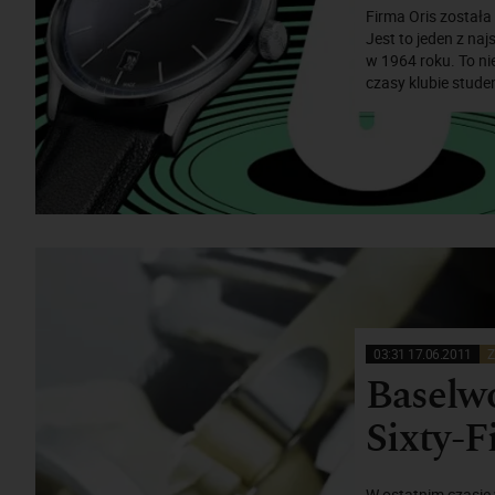
Firma Oris została
Jest to jeden z na
w 1964 roku. To n
czasy klubie stude
03:31 17.06.2011
Z
Baselwo
Sixty-F
W ostatnim czasie 