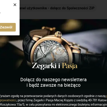
×
Nakręcamy pozytywnie... cały czas!
.
AGAZYN ZEGARKI I PASJA
Zezwól
Dołącz do naszego newslettera
i bądź zawsze na bieżąco
yrażam zgodę na przetwarzanie podanych danych osobowych zgodnie z naszą
prywatności
, przez firmę Zegarki i Pasja Maciej Kopyto z siedzibą 40-781 Katowi
IADOMOŚCI
Koszykowa 15a/5, w celu przesyłania mi elektronicznego biuletynu informacyj