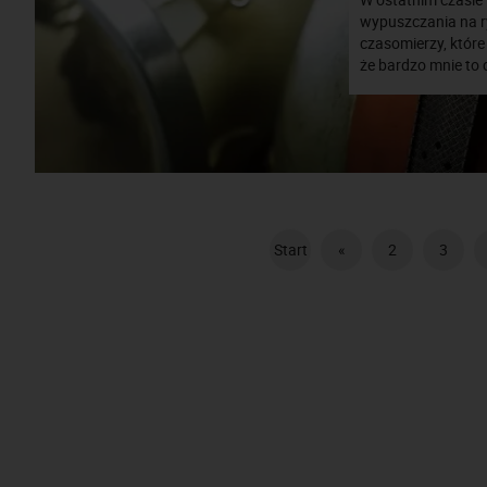
wypuszczania na r
czasomierzy, które
że bardzo mnie to 
Start
«
2
3