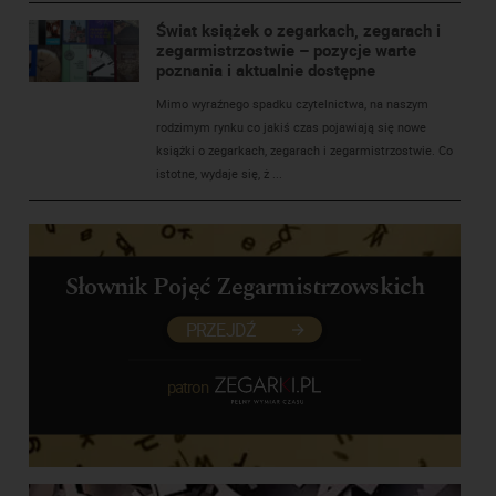
Świat książek o zegarkach, zegarach i
zegarmistrzostwie – pozycje warte
poznania i aktualnie dostępne
Mimo wyraźnego spadku czytelnictwa, na naszym
rodzimym rynku co jakiś czas pojawiają się nowe
książki o zegarkach, zegarach i zegarmistrzostwie. Co
istotne, wydaje się, ż ...
Słownik Pojęć Zegarmistrzowskich
PRZEJDŹ
patron