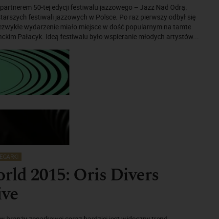
 partnerem 50-tej edycji festiwalu jazzowego – Jazz Nad Odrą.
jstarszych festiwali jazzowych w Polsce. Po raz pierwszy odbył się
iezwykłe wydarzenie miało miejsce w dość popularnym na tamte
nckim Pałacyk. Ideą festiwalu było wspieranie młodych artystów...
EGARKI
rld 2015: Oris Divers
ive
w branży zegarkowej coraz bardziej jest widoczny trend