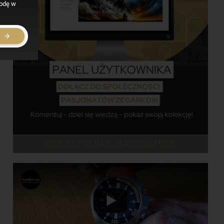
godę w
E
DOŁĄCZ TERAZ - ZALOGUJ SIĘ!