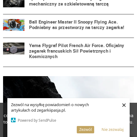
mechaniczny ze szkieletowaną tarczą
Ball Engineer Master II Snoopy Flying Ace.
Podniebny as przestworzy na tarczy zegarka!
Yema Flygraf Pilot French Air Force. Oficjalny
zegarek francuskich Sił Powietrznych i
Kosmicznych
×
Zezwól na wysyłkę powiadomień o nowych
W celu poprawienia jakości usług korzystamy z plików
artykułach od zegarkiipasja.pl.
cookies. Pozostanie na stronie oznacza, iż wyrażasz zgodę na
Powered by SendPulse
to, że pliki cookies będą przechowywane w Twoim urządzeniu.
Więcej informacji
AKCEPTUJĘ
Zezwól
Nie zezwalaj