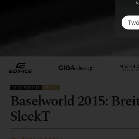
u
18:12 19.03.2015
ZEGARKI
Baselworld 2015: Brei
SleekT
Powrót do kategorii