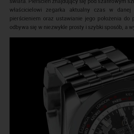
świata. Pierścień znajdujący się pod szafirowym s
właścicielowi zegarka aktualny czas w danej
pierścieniem oraz ustawianie jego położenia do p
odbywa się w niezwykle prosty i szybki sposób, a w