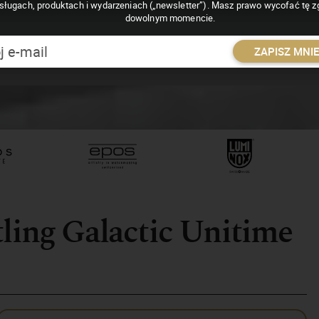
sługach, produktach i wydarzeniach („newsletter”). Masz prawo wycofać tę 
dowolnym momencie.
ZAPISZ MNI
tling Galactic Unitime