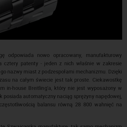
ługę odpowiada nowo opracowany, manufakturowy
a cztery patenty - jeden z nich właśnie w zakresie
cego nazwy miast z podzespołami mechanizmu. Dzięki
asu na całym świecie jest tak proste. Ciekawostkę
m in-house Breitling'a, który nie jest wyposażony w
erk posiada automatyczny naciąg sprężyny napędowej,
 częstotliwością balansu równą 28 800 wahnięć na
 tę Szwajcarską manufakturę, tak samo mechanizm