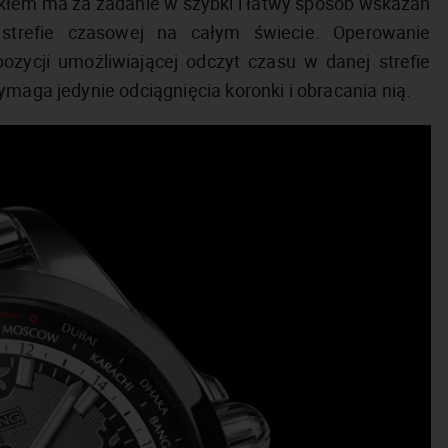
zkłem ma za zadanie w szybki i łatwy sposób wskazań
 strefie czasowej na całym świecie. Operowanie
ozycji umożliwiającej odczyt czasu w danej strefie
ymaga jedynie odciągnięcia koronki i obracania nią.