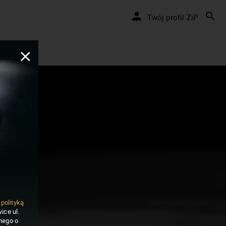
Twój profil ZiP
ą
polityką
ice ul.
nego o