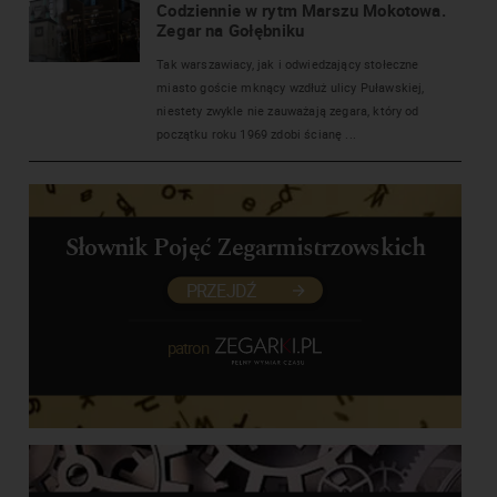
Codziennie w rytm Marszu Mokotowa.
Zegar na Gołębniku
Tak warszawiacy, jak i odwiedzający stołeczne
miasto goście mknący wzdłuż ulicy Puławskiej,
niestety zwykle nie zauważają zegara, który od
początku roku 1969 zdobi ścianę ...
Słownik Pojęć Zegarmistrzowskich
PRZEJDŹ
patron