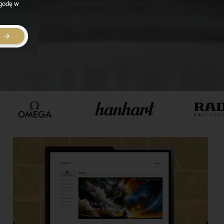
zgodę w
E