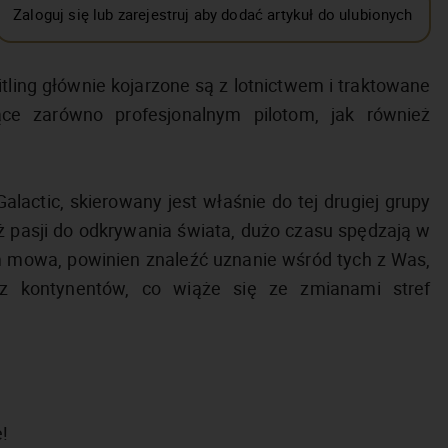
Zaloguj się lub zarejestruj aby dodać artykuł do ulubionych
ing głównie kojarzone są z lotnictwem i traktowane
ące zarówno profesjonalnym pilotom, jak również
Galactic, skierowany jest właśnie do tej drugiej grupy
ż pasji do odkrywania świata, dużo czasu spędzają w
m mowa, powinien znaleźć uznanie wśród tych z Was,
az kontynentów, co wiąże się ze zmianami stref
!