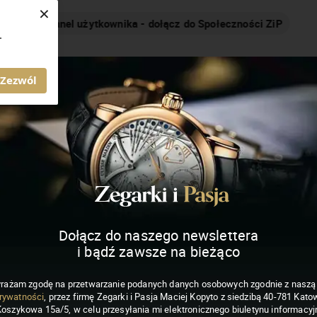
×
Nakręcamy pozytywnie... cały czas!
.
MAGAZYN ZEGARKI I PASJA
Zezwól
Dołącz do naszego newslettera
i bądź zawsze na bieżąco
rażam zgodę na przetwarzanie podanych danych osobowych zgodnie z nasz
rywatności
, przez firmę Zegarki i Pasja Maciej Kopyto z siedzibą 40-781 Katow
Koszykowa 15a/5, w celu przesyłania mi elektronicznego biuletynu informacyj