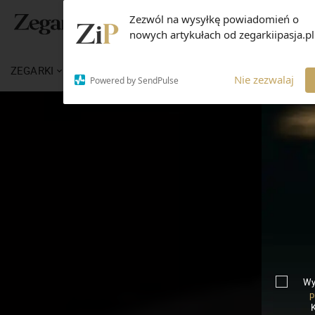
Zezwól na wysyłkę powiadomień o
nowych artykułach od zegarkiipasja.pl
ZEGARKI
WIADOMOŚCI
WIEDZA
MARKI
Nie zezwalaj
Powered by SendPulse
Wy
p