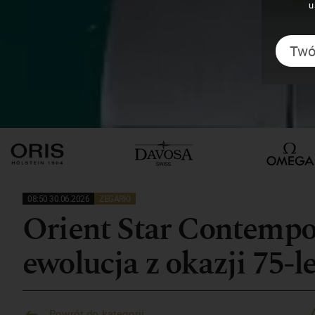
u
08:50 30.06.2026
ZEGARKI
Orient Star Contempo
ewolucja z okazji 75-l
Powrót do kategorii