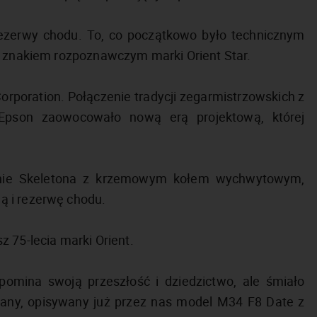
ezerwy chodu. To, co początkowo było technicznym
 i znakiem rozpoznawczym marki Orient Star.
Corporation. Połączenie tradycji zegarmistrzowskich z
j Epson zaowocowało nową erą projektową, której
znie Skeletona z krzemowym kołem wychwytowym,
ą i rezerwę chodu.
 75-lecia marki Orient.
ypomina swoją przeszłość i dziedzictwo, ale śmiało
any, opisywany już przez nas model M34 F8 Date z