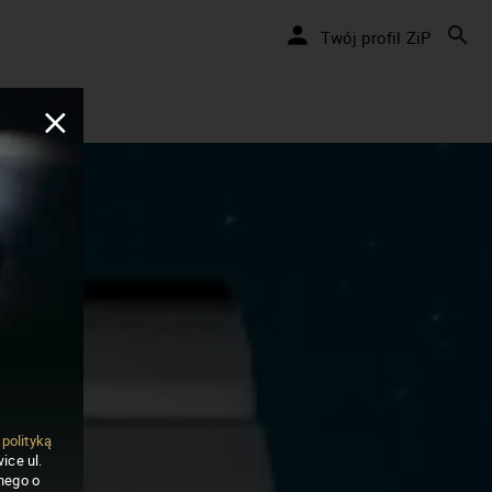
Twój profil ZiP
ą
polityką
ice ul.
nego o