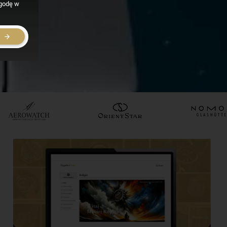
zgodę w
E