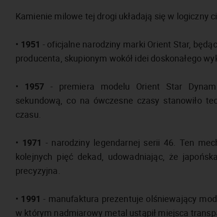
Kamienie milowe tej drogi układają się w logiczny c
•
1951
- oficjalne narodziny marki Orient Star, bę
producenta, skupionym wokół idei doskonałego wy
•
1957
- premiera modelu Orient Star Dynam
sekundową, co na ówczesne czasy stanowiło tec
czasu.
•
1971
- narodziny legendarnej serii 46. Ten me
kolejnych pięć dekad, udowadniając, że japońska
precyzyjna.
•
1991
- manufaktura prezentuje olśniewający mode
w którym nadmiarowy metal ustąpił miejsca transp