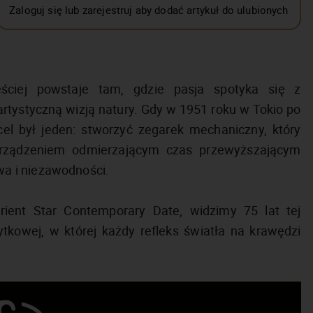
Zaloguj się lub zarejestruj aby dodać artykuł do ulubionych
ęściej powstaje tam, gdzie pasja spotyka się z
z artystyczną wizją natury. Gdy w 1951 roku w Tokio po
el był jeden: stworzyć zegarek mechaniczny, który
– urządzeniem odmierzającym czas przewyższającym
a i niezawodności.
rient Star Contemporary Date, widzimy 75 lat tej
żytkowej, w której każdy refleks światła na krawędzi