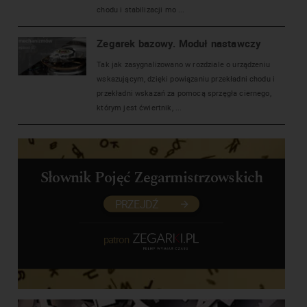
chodu i stabilizacji mo ...
Zegarek bazowy. Moduł nastawczy
Tak jak zasygnalizowano w rozdziale o urządzeniu
wskazującym, dzięki powiązaniu przekładni chodu i
przekładni wskazań za pomocą sprzęgła ciernego,
którym jest ćwiertnik, ...
Słownik Pojęć Zegarmistrzowskich
PRZEJDŹ
patron