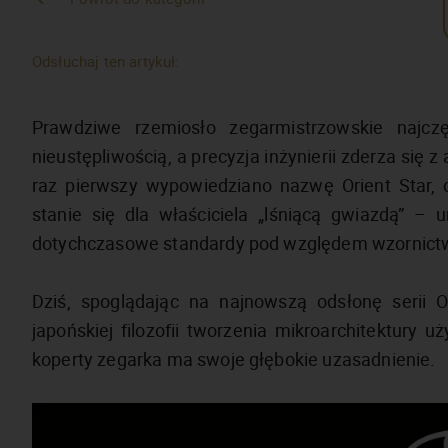
Odsłuchaj ten artykuł:
Prawdziwe rzemiosło zegarmistrzowskie najcz
nieustępliwością, a precyzja inżynierii zderza się 
raz pierwszy wypowiedziano nazwę Orient Star, c
stanie się dla właściciela „lśniącą gwiazdą” 
dotychczasowe standardy pod względem wzornictw
Dziś, spoglądając na najnowszą odsłonę serii O
japońskiej filozofii tworzenia mikroarchitektury u
koperty zegarka ma swoje głębokie uzasadnienie.