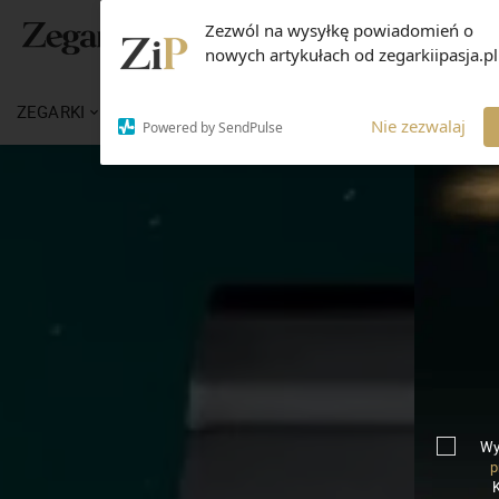
Zezwól na wysyłkę powiadomień o
nowych artykułach od zegarkiipasja.pl
ZEGARKI
WIADOMOŚCI
WIEDZA
MARKI
Nie zezwalaj
Powered by SendPulse
Wy
p