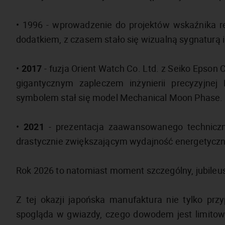
• 1996 - wprowadzenie do projektów wskaźnika r
dodatkiem, z czasem stało się wizualną sygnaturą
•
2017
- fuzja Orient Watch Co. Ltd. z Seiko Epson 
gigantycznym zapleczem inżynierii precyzyjne
symbolem stał się model Mechanical Moon Phase.
•
2021
- prezentacja zaawansowanego technic
drastycznie zwiększającym wydajność energetyczn
Rok 2026 to natomiast moment szczególny, jubileusz
Z tej okazji japońska manufaktura nie tylko prz
spogląda w gwiazdy, czego dowodem jest limitow