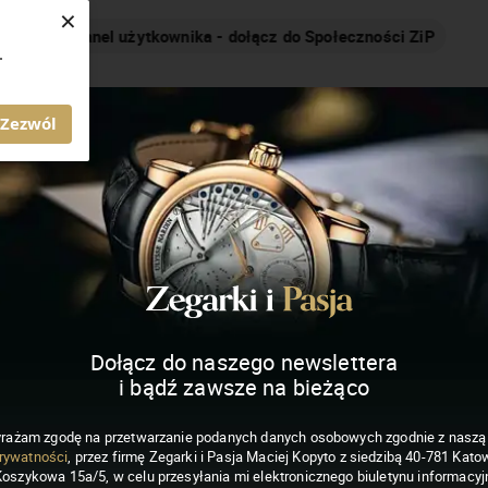
×
Nakręcamy pozytywnie... cały czas!
.
MAGAZYN ZEGARKI I PASJA
Zezwól
Dołącz do naszego newslettera
i bądź zawsze na bieżąco
rażam zgodę na przetwarzanie podanych danych osobowych zgodnie z nasz
rywatności
, przez firmę Zegarki i Pasja Maciej Kopyto z siedzibą 40-781 Katow
Koszykowa 15a/5, w celu przesyłania mi elektronicznego biuletynu informacyj