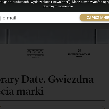
sługach, produktach i wydarzeniach („newsletter”). Masz prawo wycofać tę 
dowolnym momencie.
ZAPISZ MNI
rary Date. Gwiezdna
ecia marki