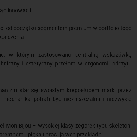
iąg innowacji:
dącej od początku segmentem premium w portfolio tego
kończenia.
ic, w którym zastosowano centralną wskazówkę
hniczny i estetyczny przełom w ergonomii odczytu
chanizm stał się swoistym kręgosłupem marki przez
 mechanika potrafi być niezniszczalna i niezwykle
l Mon Bijou – wysokiej klasy zegarek typu skeleton,
arentnemu pięknu pracujących przekładni.