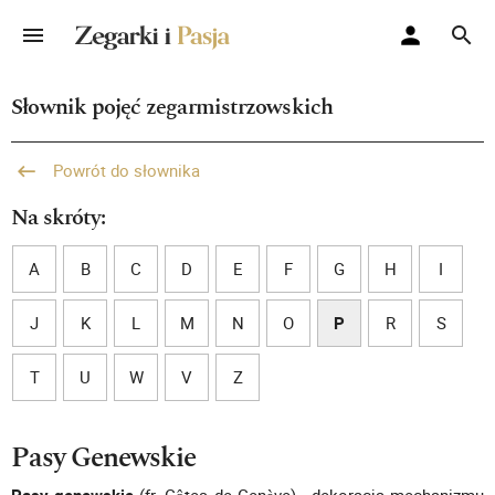
Słownik pojęć zegarmistrzowskich
Powrót do słownika
Na skróty:
A
B
C
D
E
F
G
H
I
J
K
L
M
N
O
P
R
S
T
U
W
V
Z
Pasy Genewskie