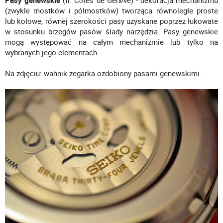
Pasy genewskie
(fr. Côtes de Genève) - dekoracja mechanizmu
(zwykle mostków i półmostków) tworząca równoległe proste
lub kołowe, równej szerokości pasy uzyskane poprzez łukowate
w stosunku brzegów pasów ślady narzędzia. Pasy genewskie
mogą występować na całym mechanizmie lub tylko na
wybranych jego elementach.
Na zdjęciu: wahnik zegarka ozdobiony pasami genewskimi.