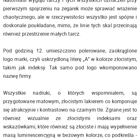
Natomiast wygląd tarczy i tych wszystkich oznaczeń przy
pierwszym spojrzeniu na zegarek może sprawiać wrażenie
chaotycznego, ale w rzeczywistości wszystko jest spójne i
doskonale poukładane, mimo, że linie tych skal przecinają
również przestrzenie małych tarcz.
Pod godziną 12. umieszczono polerowane, zaokrąglone
logo marki, czyli uskrzydloną literę „A” w kolorze złocistym,
takim jak indeksy. Tak samo pod logo wkomponowano
nazwę firmy.
Wszystkie nadruki, o których wspomniałem, są
przygotowane matowym, złocistym lakierem co komponuje
się atrakcyjnie i kontrastowo na czarnym tle. Zgrane jest to
również wizualnie ze złocistymi indeksami oraz
wskazówkami, które również są złociste i mają wypełnienie
masą luminescencyjną w beżowym kolorze, co podkreśla -