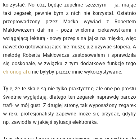
korzystać. No cóż, będąc zupełnie szczerym – ja, mając
taki zegarek, pewnie bym z nich nie korzystał. Ostatnio
przeprowadzony przez Maćka wywiad z Robertem
Makłowiczem dał mi - poza wieloma ciekawostkami i
wciągającą lekturą - nowy przepis na jajka na miękko, więc
nawet do gotowania jajek nie muszę już używać stopera. A
metodę Roberta Makłowicza zastosowałem i sprawdziła
się doskonale, w związku z tym dodatkowe funkcje tego
chronografu
nie byłyby przeze mnie wykorzystywane.
Tyle, że te skale są nie tylko praktyczne, ale one po prostu
świetnie wyglądają, dlatego ten zegarek naprawdę bardzo
trafił w mój gust. Z drugiej strony, tak wyposażony zegarek
w ręku profesjonalisty zapewne może się przydać, gdyby
np. zawiodła w jakiejś sytuacji elektronika.
Trzy skale na tarczy mamy omówione, więc przejdźmy do