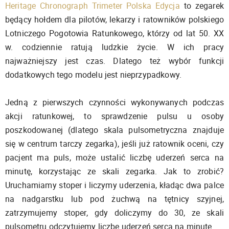
Heritage Chronograph Trimeter Polska Edycja
to zegarek
będący hołdem dla pilotów, lekarzy i ratowników polskiego
Lotniczego Pogotowia Ratunkowego, którzy od lat 50. XX
w. codziennie ratują ludzkie życie. W ich pracy
najważniejszy jest czas. Dlatego też wybór funkcji
dodatkowych tego modelu jest nieprzypadkowy.
Jedną z pierwszych czynności wykonywanych podczas
akcji ratunkowej, to sprawdzenie pulsu u osoby
poszkodowanej (dlatego skala pulsometryczna znajduje
się w centrum tarczy zegarka), jeśli już ratownik oceni, czy
pacjent ma puls, może ustalić liczbę uderzeń serca na
minutę, korzystając ze skali zegarka. Jak to zrobić?
Uruchamiamy stoper i liczymy uderzenia, kładąc dwa palce
na nadgarstku lub pod żuchwą na tętnicy szyjnej,
zatrzymujemy stoper, gdy doliczymy do 30, ze skali
pulsometru odczytujemy liczbę uderzeń serca na minutę.