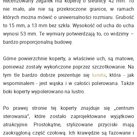
Recenzowany zegarek ma kopertę o średnicy 42 mm. To
nie mało, ale nie są przekroczone granice, w ramach
których można mówić o uniwersalności rozmiaru. Grubość
to 15 mm, a 13 mm bez szkła. Wysokość od ucha do ucha
wynosi 53 mm. Te wymiary potwierdzają to, co widzimy –
bardzo proporcjonalną budowę.
Górne powierzchnie koperty, a właściwie uch, są matowe,
ponieważ zostały wykończone poprzez szczotkowanie. Na
tym tle bardzo dobrze prezentuje się
luneta
, która - jak
wspominałem - jest wąska i w całości polerowana. Także
boki koperty wypolerowano na lustro.
Po prawej stronie tej koperty znajduje się „centrum
sterowania”, które zostało zaprojektowane wyjątkowo
atrakcyjnie. Prostokątne, stylizowane przyciski mają
zaokrągloną część czołową. Ich krawędzie są fazowane i