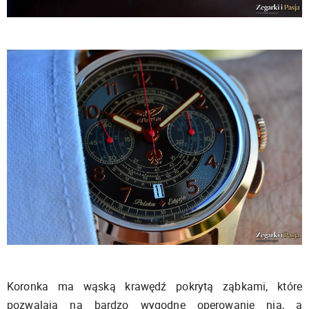
Koronka ma wąską krawędź pokrytą ząbkami, które
pozwalają na bardzo wygodne operowanie nią, a