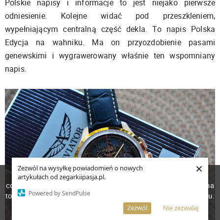
Polskie napisy i informacje to jest niejako pierwsze
odniesienie. Kolejne widać pod przeszkleniem,
wypełniającym centralną część dekla. To napis Polska
Edycja na wahniku. Ma on przyozdobienie pasami
genewskimi i wygrawerowany właśnie ten wspomniany
napis.
×
Zezwól na wysyłkę powiadomień o nowych
W celu poprawienia jakości usług korzystamy z plików
artykułach od zegarkiipasja.pl.
cookies. Pozostanie na stronie oznacza, iż wyrażasz zgodę na
Powered by SendPulse
to, że pliki cookies będą przechowywane w Twoim urządzeniu.
Więcej informacji
AKCEPTUJĘ
Zezwól
Nie zezwalaj