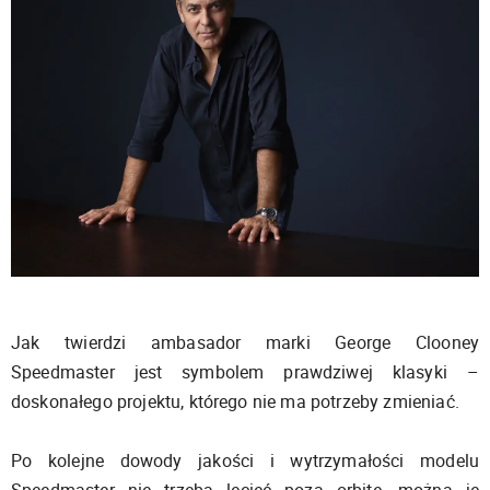
Jak twierdzi ambasador marki George Clooney
Speedmaster jest symbolem prawdziwej klasyki –
doskonałego projektu, którego nie ma potrzeby zmieniać.
Po kolejne dowody jakości i wytrzymałości modelu