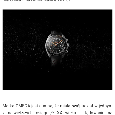
Marka OMEGA jest dumna, że miała swój udział w jednym
z największych osiągnięć XX wieku – lądowaniu na