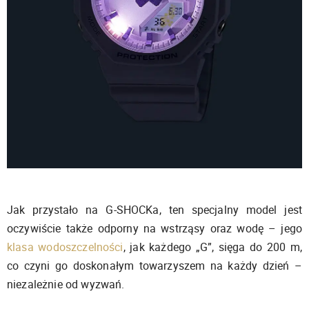
Jak przystało na G-SHOCKa, ten specjalny model jest
oczywiście także odporny na wstrząsy oraz wodę – jego
klasa wodoszczelności
, jak każdego „G”, sięga do 200 m,
co czyni go doskonałym towarzyszem na każdy dzień –
niezależnie od wyzwań.