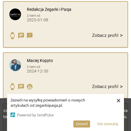
Redakcja Zegarki i Pasja
Z nami od:
2025-01-08
>
Zobacz profil
Maciej Kopyto
Z nami od:
2024-12-30
>
Zobacz profil
×
Zezwól na wysyłkę powiadomień o nowych
W celu poprawienia jakości usług korzystamy z plików
artykułach od zegarkiipasja.pl.
cookies. Pozostanie na stronie oznacza, iż wyrażasz zgodę na
Andrzej
Powered by SendPulse
A
to, że pliki cookies będą przechowywane w Twoim urządzeniu.
Z nami od:
2026-03-06
Więcej informacji
AKCEPTUJĘ
Zezwól
Nie zezwalaj