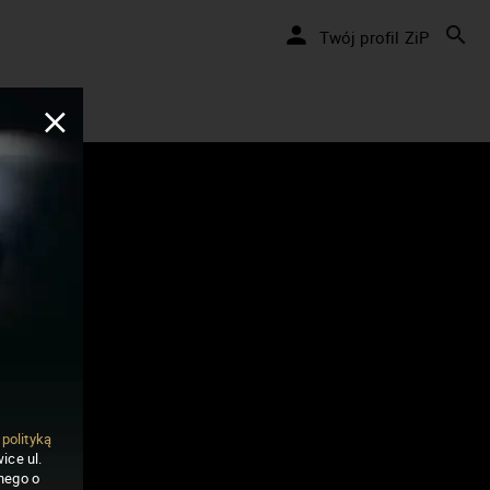
Twój profil ZiP
ą
polityką
ice ul.
nego o