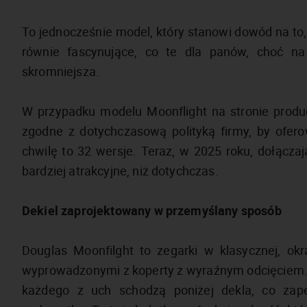
To jednocześnie model, który stanowi dowód na to
równie fascynujące, co te dla panów, choć n
skromniejsza.
W przypadku modelu Moonflight na stronie produc
zgodne z dotychczasową polityką firmy, by ofer
chwilę to 32 wersje. Teraz, w 2025 roku, dołączaj
bardziej atrakcyjne, niż dotychczas.
Dekiel zaprojektowany w przemyślany sposób
Douglas Moonfilght to zegarki w klasycznej, okr
wyprowadzonymi z koperty z wyraźnym odcięciem. P
każdego z uch schodzą poniżej dekla, co zap