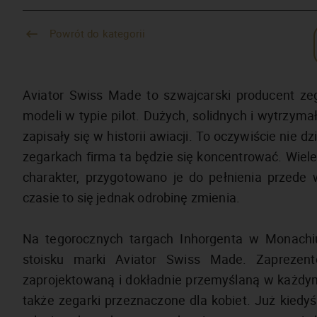
Powrót do kategorii
Aviator Swiss Made to szwajcarski producent zeg
modeli w typie pilot. Dużych, solidnych i wytrzym
zapisały się w historii awiacji. To oczywiście nie d
zegarkach firma ta będzie się koncentrować. Wiel
charakter, przygotowano je do pełnienia przede 
czasie to się jednak odrobinę zmienia.
Na tegorocznych targach Inhorgenta w Monachi
stoisku marki Aviator Swiss Made. Zaprezen
zaprojektowaną i dokładnie przemyślaną w każdym
także zegarki przeznaczone dla kobiet. Już kie