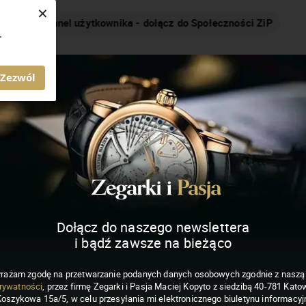
×
Nakręcamy pozytywnie... cały czas!
.
MAGAZYN ZEGARKI I PASJA
Zezwól
Dołącz do naszego newslettera
i bądź zawsze na bieżąco
rażam zgodę na przetwarzanie podanych danych osobowych zgodnie z nasz
rywatności
, przez firmę Zegarki i Pasja Maciej Kopyto z siedzibą 40-781 Katow
Koszykowa 15a/5, w celu przesyłania mi elektronicznego biuletynu informacyj