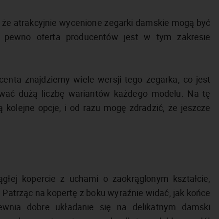
, że atrakcyjnie wycenione zegarki damskie mogą być
a pewno oferta producentów jest w tym zakresie
enta znajdziemy wiele wersji tego zegarka, co jest
ować dużą liczbę wariantów każdego modelu. Na tę
ą kolejne opcje, i od razu mogę zdradzić, że jeszcze
ągłej kopercie z uchami o zaokrąglonym kształcie,
atrząc na kopertę z boku wyraźnie widać, jak końce
ewnia dobre układanie się na delikatnym damski