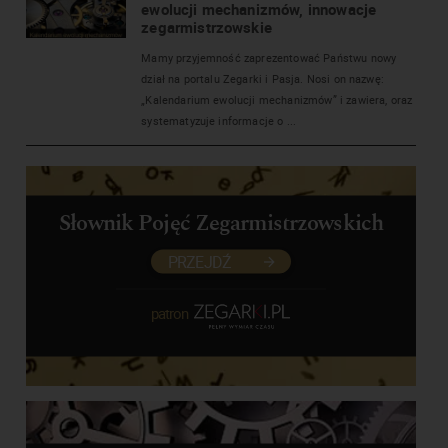
ewolucji mechanizmów, innowacje
zegarmistrzowskie
Mamy przyjemność zaprezentować Państwu nowy
dział na portalu Zegarki i Pasja. Nosi on nazwę:
„Kalendarium ewolucji mechanizmów” i zawiera, oraz
systematyzuje informacje o ...
Słownik Pojęć Zegarmistrzowskich
PRZEJDŹ
patron