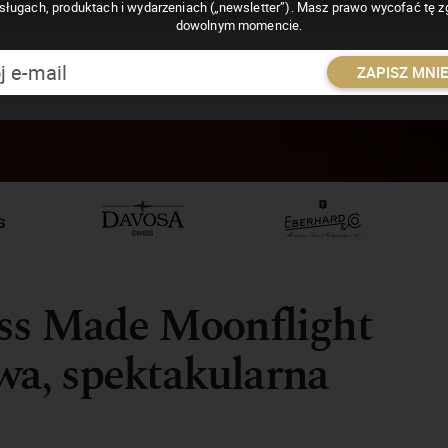
sługach, produktach i wydarzeniach („newsletter”). Masz prawo wycofać tę 
dowolnym momencie.
ZAPISZ MNI
iss Made Moonflight
a, spektakularna