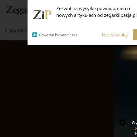
Zezwól na wysyłkę powiadomień o
nowych artykułach od zegarkiipasja.pl
ZEGARKI
WIADOMOŚCI
WIEDZA
MARKI
Nie zezwalaj
Powered by SendPulse
Wy
p