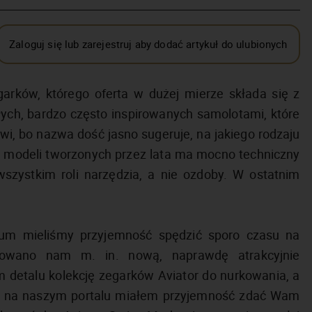
Zaloguj się lub zarejestruj aby dodać artykuł do ulubionych
arków, którego oferta w dużej mierze składa się z
ałych, bardzo często inspirowanych samolotami, które
ziwi, bo nazwa dość jasno sugeruje, na jakiego rodzaju
e modeli tworzonych przez lata ma mocno techniczny
wszystkim roli narzędzia, a nie ozdoby. W ostatnim
um mieliśmy przyjemność spędzić sporo czasu na
towano nam m. in. nową, naprawdę atrakcyjnie
 detalu kolekcję zegarków Aviator do nurkowania, a
dyś na naszym portalu miałem przyjemność zdać Wam