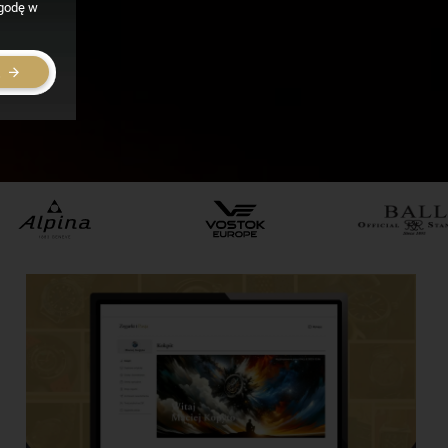
zgodę w
E