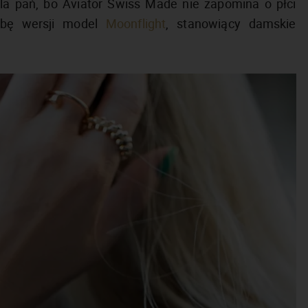
la pań, bo Aviator Swiss Made nie zapomina o płci
czbę wersji model
Moonflight
, stanowiący damskie