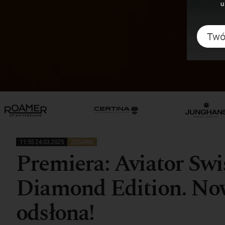
u
11:55 24.03.2025
ZEGARKI
Premiera: Aviator Sw
Diamond Edition. Now
odsłona!