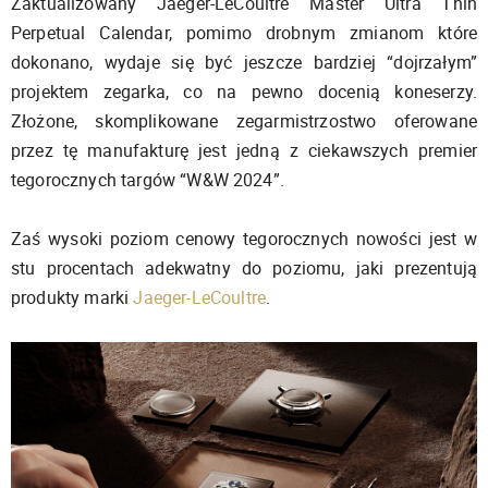
Zaktualizowany Jaeger-LeCoultre Master Ultra Thin
Perpetual Calendar, pomimo drobnym zmianom które
dokonano, wydaje się być jeszcze bardziej “dojrzałym”
projektem zegarka, co na pewno docenią koneserzy.
Złożone, skomplikowane zegarmistrzostwo oferowane
przez tę manufakturę jest jedną z ciekawszych premier
tegorocznych targów “W&W 2024”.
Zaś wysoki poziom cenowy tegorocznych nowości jest w
stu procentach adekwatny do poziomu, jaki prezentują
produkty marki
Jaeger-LeCoultre
.