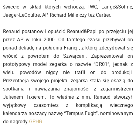
świecie w skład których wchodzą: IWC, Lange&Söhne,
Jaeger-LeCoultre, AP, Richard Mille czy też Cartier.
Renaud postanowił opuścić Reanud&Papi po przejęciu jej
przez AP w roku 2000. Od tamtego czasu przebywał on
ponad dekadę na południu Francji, z której zdecydował się
wrócić z powrotem do Szwajcarii. Zaprezentował on
prototypowy model zegarka o nazwie “DR01”, jednak z
wielu powodów nigdy nie trafił on do produkcji.
Prezentacja swojego projektu zegarka stała się okazją do
spotkania i nawiązania znajomości z zegarmistrzem
Julienem Tixierem. To właśnie z nim, Ranaud stworzył
wyjątkowy czasomierz z komplikacją wiecznego
kalendarza noszący nazwę “Tempus Fugit”, nominowanym
do nagrody
GPHG
.