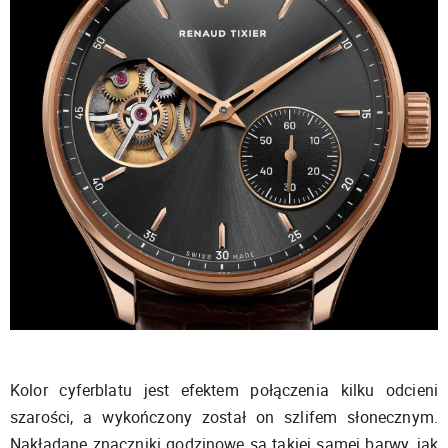
Kolor cyferblatu jest efektem połączenia kilku odcieni
szarości, a wykończony został on szlifem słonecznym.
Nakładane znaczniki godzinowe są takiej samej barwy, jak