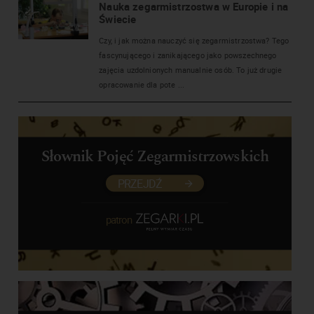
Nauka zegarmistrzostwa w Europie i na
Świecie
Czy, i jak można nauczyć się zegarmistrzostwa? Tego
fascynującego i zanikającego jako powszechnego
zajęcia uzdolnionych manualnie osób. To już drugie
opracowanie dla pote ...
Słownik Pojęć Zegarmistrzowskich
PRZEJDŹ
patron