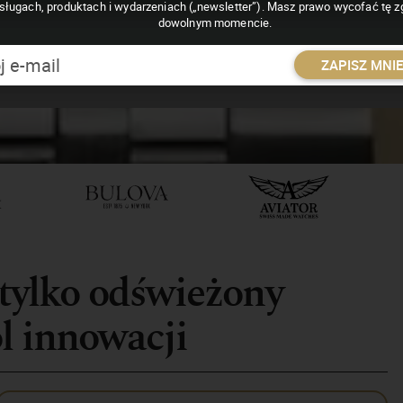
sługach, produktach i wydarzeniach („newsletter”). Masz prawo wycofać tę 
dowolnym momencie.
ZAPISZ MNI
 tylko odświeżony
l innowacji