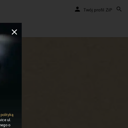
Twój profil ZiP
ą
polityką
ice ul.
nego o