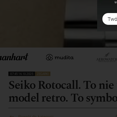
u
07:45 16.10.2025
ZEGARKI
Seiko Rotocall. To nie
model retro. To symbo
Powrót do kategorii