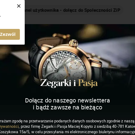
×
Nakręcamy pozytywnie... cały czas!
.
MAGAZYN ZEGARKI I PASJA
Zezwól
Dołącz do naszego newslettera
i bądź zawsze na bieżąco
rażam zgodę na przetwarzanie podanych danych osobowych zgodnie z nasz
rywatności
, przez firmę Zegarki i Pasja Maciej Kopyto z siedzibą 40-781 Katow
Koszykowa 15a/5, w celu przesyłania mi elektronicznego biuletynu informacyj