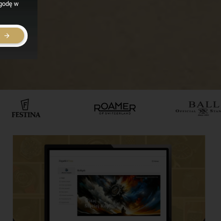
zgodę w
E