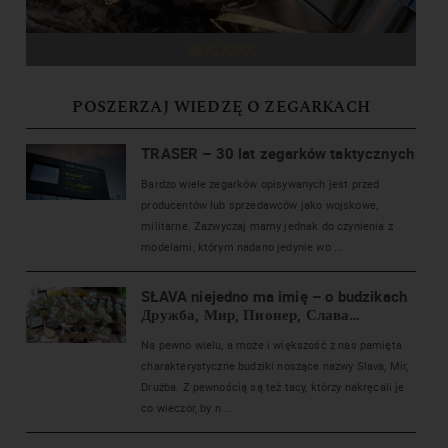
REKLAMA
POSZERZAJ WIEDZĘ O ZEGARKACH
TRASER – 30 lat zegarków taktycznych
Bardzo wiele zegarków opisywanych jest przed
producentów lub sprzedawców jako wojskowe,
militarne. Zazwyczaj mamy jednak do czynienia z
modelami, którym nadano jedynie wo ...
SŁAVA niejedno ma imię – o budzikach
Дружба, Мир, Пионер, Слава…
Na pewno wielu, a może i większość z nas pamięta
charakterystyczne budziki noszące nazwy Slava, Mir,
Drużba. Z pewnością są też tacy, którzy nakręcali je
co wieczór, by n ...