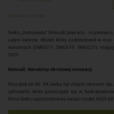
Odsłuchaj ten artykuł:
Seiko „Astronauta” Rotocall powraca - to premier
całym świecie. Model, który zadebiutował w erze
wariantach (SMGG17, SMGG19, SMGG21), mających 
2025.
Rotocall. Narodziny obrotowej innowacji
Początek lat 80. XX wieku był złotym okresem dla
cyfrowych, które prześcigały się w funkcjonaln
firma Seiko zaprezentowała światu model A829-601