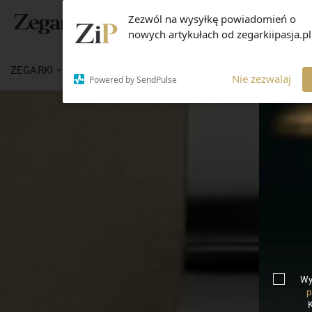
Zezwól na wysyłkę powiadomień o
nowych artykułach od zegarkiipasja.pl
ZEGARKI
WIADOMOŚCI
WIEDZA
MARKI
Nie zezwalaj
Powered by SendPulse
Wy
p