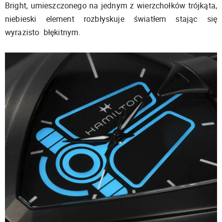
Bright, umieszczonego na jednym z wierzchołków trójkąta,
niebieski element rozbłyskuje światłem stając się
wyrazisto błękitnym.