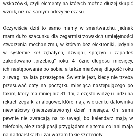
wskazówki, czyli elementy na których można dłużej skupić
wzrok, niż na samym odczycie czasu.
Oczywiście dziś to samo mamy w smartwatchu, jednak
mam dużo szacunku dla zegarmistrzowskich umiejętności
stworzenia mechanizmu, w którym bez elektroniki, jedynie
w systemie kół zębatych, dźwigni, sprężyn i zapadek
zakodowano „przebieg” roku: 4 różne długości miesięcy,
ich następowanie po sobie, a także nierówną długość roku
z uwagi na lata przestępne. Świetnie jest, kiedy nie trzeba
przesuwać daty na początku miesiąca następującego po
takim, który ma mniej niż 31 dni, a często widzę u ludzi na
rękach zegarki analogowe, które mają w okienku datownika
niewłaściwy (nieprzestawiony) dzień miesiąca. Oni sami
pewnie nie zwracają na to uwagi, bo kalendarz mają w
telefonie, ale z racji pasji przyglądam się temu co inni mają
na nadgarstkach i zauważam takie szczegóły.