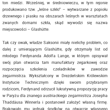
ton miedzi. Wcześniej, w średniowieczu, w tym rejonie
produkowano tzw. „leśne szkło” – wytwarzane z popiołu
drzewnego i piasku na obszarach leśnych w warsztatach
zwanych domami szkła, skąd wywodzi się nazwa
miejscowości – Glashütte.
Tak czy owak, władze Saksonii miały nielichy problem, co
dalej z umierającym Glashütte, gdy otrzymały list od
młodego Ferdynanda Adolfa Lange, w którym opisywał
swój plan otwarcia tam manufaktury zegarkowej oraz
rozpoczęcia szkolenia czeladników w zawodzie
zegarmistrza. Wykształcony w Drezdeńskim Królewskim
Instytucie Technicznym dzięki swoim przybranym
rodzicom, Ferdynand odrzucił lukratywną propozycję pracy
w Paryżu dla znanego austriackiego zegarmistrza Josepha
Thaddäusa Winnerla i postanowił założyć własną firmę.
Brakowało mu jednak środków na otwarcie własnego