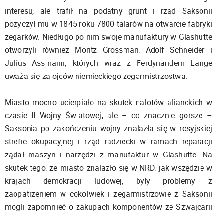
interesu, ale trafił na podatny grunt i rząd Saksonii
pożyczył mu w 1845 roku 7800 talarów na otwarcie fabryki
zegarków. Niedługo po nim swoje manufaktury w Glashütte
otworzyli również Moritz Grossman, Adolf Schneider i
Julius Assmann, których wraz z Ferdynandem Lange
uważa się za ojców niemieckiego zegarmistrzostwa.
Miasto mocno ucierpiało na skutek nalotów alianckich w
czasie II Wojny Światowej, ale – co znacznie gorsze –
Saksonia po zakończeniu wojny znalazła się w rosyjskiej
strefie okupacyjnej i rząd radziecki w ramach reparacji
żądał maszyn i narzędzi z manufaktur w Glashütte. Na
skutek tego, że miasto znalazło się w NRD, jak wszędzie w
krajach demokracji ludowej, były problemy z
zaopatrzeniem w cokolwiek i zegarmistrzowie z Saksonii
mogli zapomnieć o zakupach komponentów ze Szwajcarii