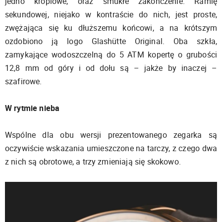
jedno kroplowe, oraz smukłe zakończenie. Ramię
sekundowej, niejako w kontraście do nich, jest proste,
zwężająca się ku dłuższemu końcowi, a na krótszym
ozdobiono ją logo Glashütte Original. Oba szkła,
zamykające wodoszczelną do 5 ATM kopertę o grubości
12,8 mm od góry i od dołu są – jakże by inaczej –
szafirowe.
W rytmie nieba
Wspólne dla obu wersji prezentowanego zegarka są
oczywiście wskazania umieszczone na tarczy, z czego dwa
z nich są obrotowe, a trzy zmieniają się skokowo.