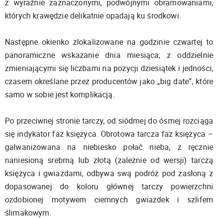
z wyraźnie zaznaczonymi, podwójnymi obramowaniami,
których krawędzie delikatnie opadają ku środkowi.
Następne okienko zlokalizowane na godzinie czwartej to
panoramiczne wskazanie dnia miesiąca, z oddzielnie
zmieniającymi się liczbami na pozycji dziesiątek i jedności,
czasem określane przez producentów jako „big date”, które
samo w sobie jest komplikacją.
Po przeciwnej stronie tarczy, od siódmej do ósmej rozciąga
się indykator faz księżyca. Obrotowa tarcza faz księżyca –
galwanizowana na niebiesko połać nieba, z ręcznie
naniesioną srebrną lub złotą (zależnie od wersji) tarczą
księżyca i gwiazdami, odbywa swą podróż pod zasłoną z
dopasowanej do koloru głównej tarczy powierzchni
ozdobionej motywem ciemnych gwiazdek i szlifem
ślimakowym.