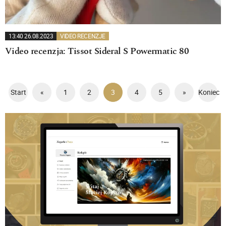
13:40 26.08.2023
VIDEO RECENZJE
Video recenzja: Tissot Sideral S Powermatic 80
Start
«
1
2
3
4
5
»
Koniec